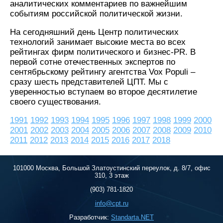
аналитических комментариев по важнейшим
событиям российской политической жизни.
На сегодняшний день Центр политических
технологий занимает высокие места во всех
рейтингах фирм политического и бизнес-PR. В
первой сотне отечественных экспертов по
сентябрьскому рейтингу агентства Vox Populi –
сразу шесть представителей ЦПТ. Мы с
уверенностью вступаем во второе десятилетие
своего существования.
1991
1992
1993
1994
1995
1996
1997
1998
1999
2000
2001
2002
2003
2004
2005
2006
2007
2008
2009
2010
2011
2012
2013
2014
2015
2016
2017
2018
101000 Москва, Большой Златоустинский переулок, д. 8/7, офис
310, 3 этаж
(903) 781-1820
info@cpt.ru
Разработчик:
Standarta.NET