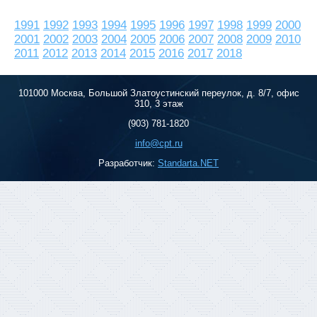
1991
1992
1993
1994
1995
1996
1997
1998
1999
2000
2001
2002
2003
2004
2005
2006
2007
2008
2009
2010
2011
2012
2013
2014
2015
2016
2017
2018
101000 Москва, Большой Златоустинский переулок, д. 8/7, офис
310, 3 этаж
(903) 781-1820
info@cpt.ru
Разработчик:
Standarta.NET