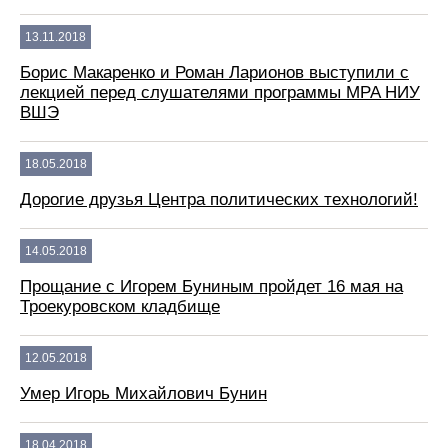
13.11.2018
Борис Макаренко и Роман Ларионов выступили с
лекцией перед слушателями программы MPA НИУ
ВШЭ
18.05.2018
Дорогие друзья Центра политических технологий!
14.05.2018
Прощание с Игорем Буниным пройдет 16 мая на
Троекуровском кладбище
12.05.2018
Умер Игорь Михайлович Бунин
18.04.2018