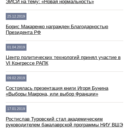
ЭИСИ на тему: «Новая нормальность»
25.12.2019
Борис Макаренко награжден Благодарностью
Президента РФ
01.04.2019
Центр политических технологий принял участие в
VI Конгрессе РАПК
09.02.2019
Состоялась презентация книги Игоря Бунина
«Выборы Макрона, или выбор Франции»
17.01.2019
Ростислав Туровский стал академическим
руководителем бакалаврской программы НИУ ВШЭ