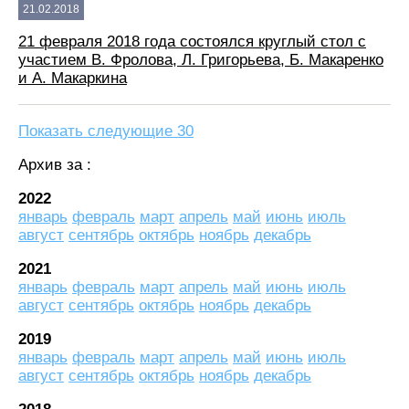
21.02.2018
21 февраля 2018 года состоялся круглый стол с
участием В. Фролова, Л. Григорьева, Б. Макаренко
и А. Макаркина
Показать следующие 30
Архив за :
2022
январь
февраль
март
апрель
май
июнь
июль
август
сентябрь
октябрь
ноябрь
декабрь
2021
январь
февраль
март
апрель
май
июнь
июль
август
сентябрь
октябрь
ноябрь
декабрь
2019
январь
февраль
март
апрель
май
июнь
июль
август
сентябрь
октябрь
ноябрь
декабрь