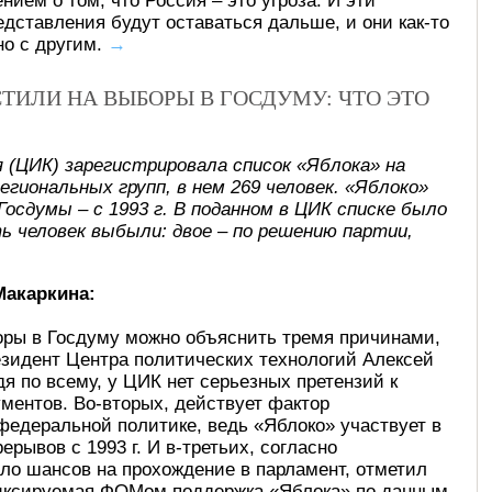
ием о том, что Россия – это угроза. И эти
едставления будут оставаться дальше, и они как-то
но с другим.
→
ТИЛИ НА ВЫБОРЫ В ГОСДУМУ: ЧТО ЭТО
 (ЦИК) зарегистрировала список «Яблока» на
региональных групп, в нем 269 человек. «Яблоко»
Госдумы – с 1993 г. В поданном в ЦИК списке было
ть человек выбыли: двое – по решению партии,
Макаркина:
оры в Госдуму можно объяснить тремя причинами,
езидент Центра политических технологий Алексей
дя по всему, у ЦИК нет серьезных претензий к
ументов. Во-вторых, действует фактор
федеральной политике, ведь «Яблоко» участвует в
ерывов с 1993 г. И в-третьих, согласно
ло шансов на прохождение в парламент, отметил
фиксируемая ФОМом поддержка «Яблока» по данным