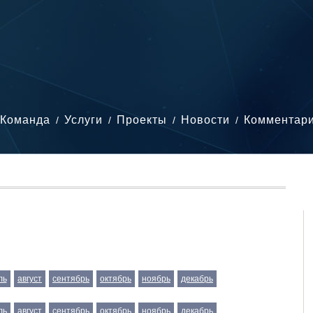
Команда
Услуги
Проекты
Новости
Комментар
ль
август
сентябрь
октябрь
ноябрь
декабрь
ль
август
сентябрь
октябрь
ноябрь
декабрь