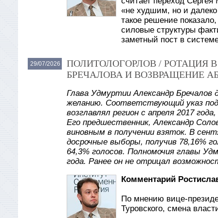
считает переход Сергея
«не худшим, но и далеко
такое решение показало,
силовые структуры факти
заметный пост в систем
ПОЛИТОЛОГОРЛОВ / РОТАЦИЯ 
29/07/2026
БРЕЧАЛОВА И ВОЗВРАЩЕНИЕ А
Глава Удмуртии Александр Бречалов 
желанию. Соответствующий указ под
возглавлял регион с апреля 2017 года
Его предшественник, Александр Солов
виновным в получении взяток. В сент
досрочные выборы, получив 78,16% го
64,3% голосов. Полномочия главы Уд
года. Ранее он не отрицал возможнос
Комментарий Ростислав
По мнению вице-президе
Туровского, смена власт