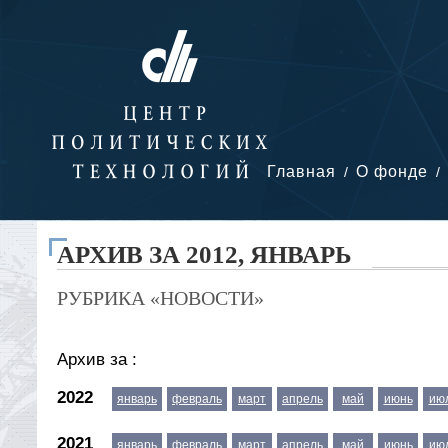
Главная
О фонде
АРХИВ ЗА 2012, ЯНВАРЬ
РУБРИКА «НОВОСТИ»
Архив за :
2022
январь
февраль
март
апрель
май
июнь
ию
2021
январь
февраль
март
апрель
май
июнь
ию