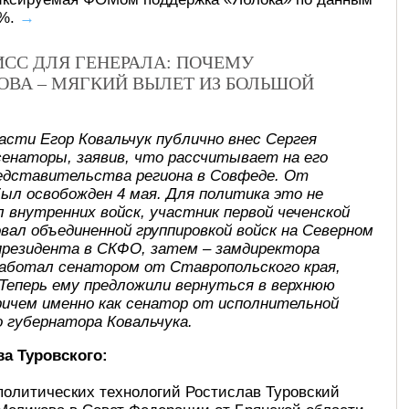
1%.
→
СС ДЛЯ ГЕНЕРАЛА: ПОЧЕМУ
ВА – МЯГКИЙ ВЫЛЕТ ИЗ БОЛЬШОЙ
асти Егор Ковальчук публично внес Сергея
сенаторы, заявив, что рассчитывает на его
редставительства региона в Совфеде. От
ыл освобожден 4 мая. Для политика это не
 внутренних войск, участник первой чеченской
довал объединенной группировкой войск на Северном
 президента в СКФО, затем – замдиректора
е работал сенатором от Ставропольского края,
 Теперь ему предложили вернуться в верхнюю
ричем именно как сенатор от исполнительной
 губернатора Ковальчука.
а Туровского:
политических технологий Ростислав Туровский