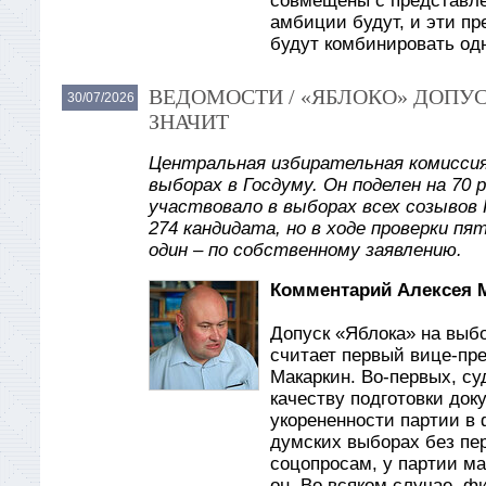
совмещены с представлен
амбиции будут, и эти пр
будут комбинировать од
ВЕДОМОСТИ / «ЯБЛОКО» ДОПУС
30/07/2026
ЗНАЧИТ
Центральная избирательная комиссия
выборах в Госдуму. Он поделен на 70 
участвовало в выборах всех созывов 
274 кандидата, но в ходе проверки пя
один – по собственному заявлению.
Комментарий Алексея 
Допуск «Яблока» на выб
считает первый вице-пр
Макаркин. Во-первых, су
качеству подготовки док
укорененности партии в 
думских выборах без пер
соцопросам, у партии ма
он. Во всяком случае, 