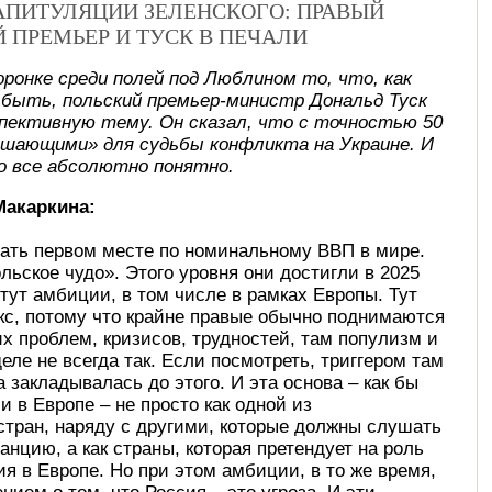
КАПИТУЛЯЦИИ ЗЕЛЕНСКОГО: ПРАВЫЙ
Й ПРЕМЬЕР И ТУСК В ПЕЧАЛИ
оронке среди полей под Люблином то, что, как
 быть, польский премьер-министр Дональд Туск
спективную тему. Он сказал, что с точностью 50
ешающими» для судьбы конфликта на Украине. И
о все абсолютно понятно.
Макаркина:
ать первом месте по номинальному ВВП в мире.
льское чудо». Этого уровня они достигли в 2025
стут амбиции, в том числе в рамках Европы. Тут
кс, потому что крайне правые обычно поднимаются
х проблем, кризисов, трудностей, там популизм и
еле не всегда так. Если посмотреть, триггером там
 закладывалась до этого. И эта основа – как бы
в Европе – не просто как одной из
стран, наряду с другими, которые должны слушать
нцию, а как страны, которая претендует на роль
ия в Европе. Но при этом амбиции, в то же время,