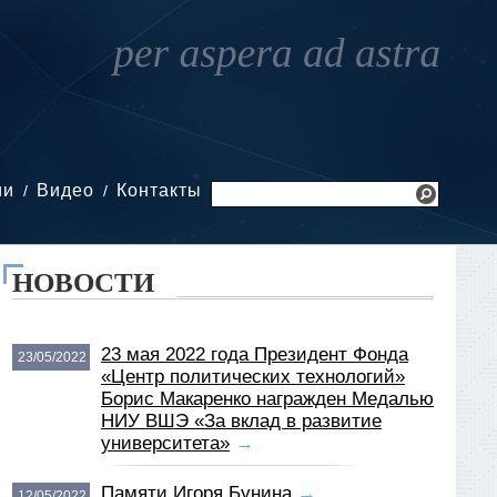
ии
Видео
Контакты
НОВОСТИ
23 мая 2022 года Президент Фонда
23/05/2022
«Центр политических технологий»
Борис Макаренко награжден Медалью
НИУ ВШЭ «За вклад в развитие
университета»
→
Памяти Игоря Бунина
→
12/05/2022