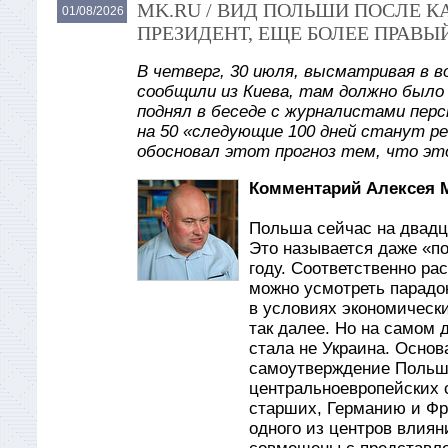
MK.RU / ВИД ПОЛЬШИ ПОСЛЕ 
01/08/2026
ПРЕЗИДЕНТ, ЕЩЕ БОЛЕЕ ПРАВЫ
В четверг, 30 июля, высматривая в в
сообщили из Киева, там должно было
поднял в беседе с журналистами пер
на 50 «следующие 100 дней станут р
обосновал этот прогноз тем, что эт
Комментарий Алексея 
Польша сейчас на двадц
Это называется даже «по
году. Соответственно ра
можно усмотреть парадо
в условиях экономически
так далее. Но на самом д
стала не Украина. Основа
самоутверждение Польши 
центральноевропейских 
старших, Германию и Фра
одного из центров влиян