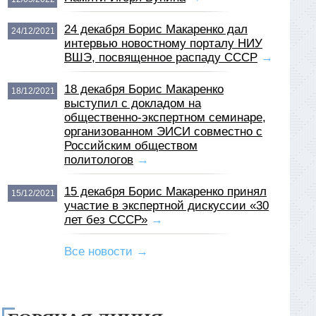
24 декабря Борис Макаренко дал
24/12/2021
интервью новостному порталу НИУ
ВШЭ, посвященное распаду СССР
→
18 декабря Борис Макаренко
18/12/2021
выступил с докладом на
общественно-экспертном семинаре,
организованном ЭИСИ совместно с
Российским обществом
политологов
→
15 декабря Борис Макаренко принял
15/12/2021
участие в экспертной дискуссии «30
лет без СССР»
→
Все новости →