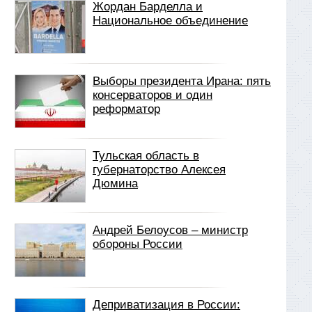
Жордан Барделла и
Национальное объединение
Выборы президента Ирана: пять
консерваторов и один
реформатор
Тульская область в
губернаторство Алексея
Дюмина
Андрей Белоусов – министр
обороны России
Деприватизация в России: