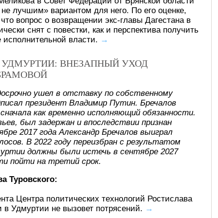
 Меликова в Совет Федерации от Брянской области
 не лучшим» вариантом для него. По его оценке,
 что вопрос о возвращении экс-главы Дагестана в
чески снят с повестки, как и перспектива получить
е исполнительной власти.
→
В УДМУРТИИ: ВНЕЗАПНЫЙ УХОД
БРАМОВОЙ
досрочно ушел в отставку по собственному
писал президент Владимир Путин. Бречалов
, сначала как временно исполняющий обязанности.
ьев, был задержан и впоследствии признан
ябре 2017 года Александр Бречалов выиграл
лосов. В 2022 году переизбран с результатом
муртии должны были истечь в сентябре 2027
ти пойти на третий срок.
а Туровского:
нта Центра политических технологий Ростислава
и в Удмуртии не вызовет потрясений.
→