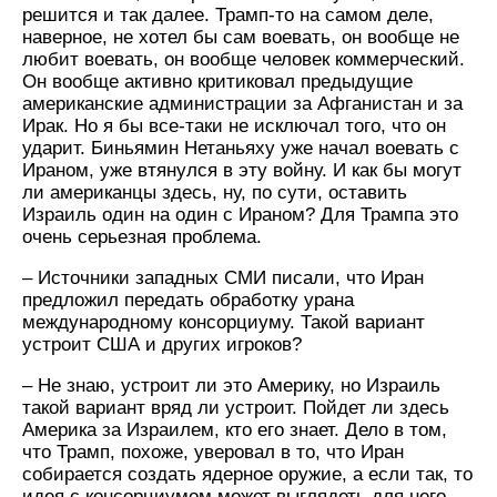
решится и так далее. Трамп-то на самом деле,
наверное, не хотел бы сам воевать, он вообще не
любит воевать, он вообще человек коммерческий.
Он вообще активно критиковал предыдущие
американские администрации за Афганистан и за
Ирак. Но я бы все-таки не исключал того, что он
ударит. Биньямин Нетаньяху уже начал воевать с
Ираном, уже втянулся в эту войну. И как бы могут
ли американцы здесь, ну, по сути, оставить
Израиль один на один с Ираном? Для Трампа это
очень серьезная проблема.
– Источники западных СМИ писали, что Иран
предложил передать обработку урана
международному консорциуму. Такой вариант
устроит США и других игроков?
– Не знаю, устроит ли это Америку, но Израиль
такой вариант вряд ли устроит. Пойдет ли здесь
Америка за Израилем, кто его знает. Дело в том,
что Трамп, похоже, уверовал в то, что Иран
собирается создать ядерное оружие, а если так, то
идея с консорциумом может выглядеть для него