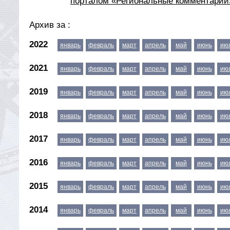
порталом «Региональные комментарии
Архив за :
2022
январь
февраль
март
апрель
май
июнь
ию
2021
январь
февраль
март
апрель
май
июнь
ию
2019
январь
февраль
март
апрель
май
июнь
ию
2018
январь
февраль
март
апрель
май
июнь
ию
2017
январь
февраль
март
апрель
май
июнь
ию
2016
январь
февраль
март
апрель
май
июнь
ию
2015
январь
февраль
март
апрель
май
июнь
ию
2014
январь
февраль
март
апрель
май
июнь
ию