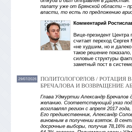
откуда и был отправлен в Дагестан.
палату уже от Брянской области – п
власти, то есть по предложению врио
Комментарий Ростислав
Вице-президент Центра 
считает переход Сергея
«не худшим, но и далеко
такое решение показало,
силовые структуры факти
заметный пост в систем
ПОЛИТОЛОГОРЛОВ / РОТАЦИЯ 
29/07/2026
БРЕЧАЛОВА И ВОЗВРАЩЕНИЕ А
Глава Удмуртии Александр Бречалов 
желанию. Соответствующий указ под
возглавлял регион с апреля 2017 года
Его предшественник, Александр Солов
виновным в получении взяток. В сент
досрочные выборы, получив 78,16% го