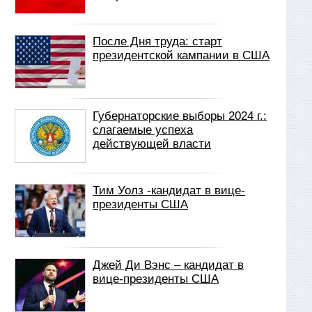
После Дня труда: старт
президентской кампании в США
Губернаторские выборы 2024 г.:
слагаемые успеха
действующей власти
Тим Уолз -кандидат в вице-
президенты США
Джей Ди Вэнс – кандидат в
вице-президенты США