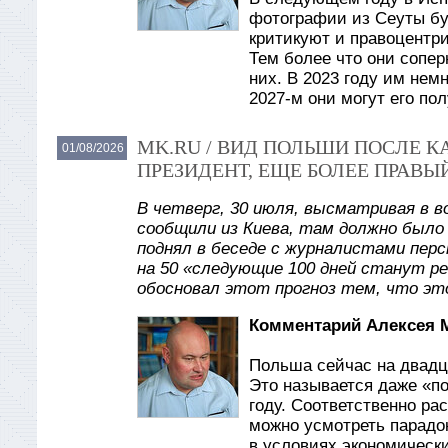
фотографии из Сеуты бу
критикуют и правоцентри
Тем более что они сопер
них. В 2023 году им нем
2027-м они могут его по
MK.RU / ВИД ПОЛЬШИ ПОСЛЕ 
01/08/2026
ПРЕЗИДЕНТ, ЕЩЕ БОЛЕЕ ПРАВЫ
В четверг, 30 июля, высматривая в в
сообщили из Киева, там должно было
поднял в беседе с журналистами пер
на 50 «следующие 100 дней станут р
обосновал этот прогноз тем, что эт
Комментарий Алексея 
Польша сейчас на двадц
Это называется даже «по
году. Соответственно ра
можно усмотреть парадо
в условиях экономически