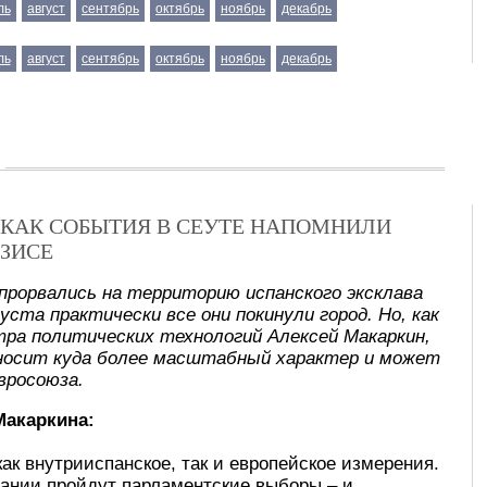
ль
август
сентябрь
октябрь
ноябрь
декабрь
ль
август
сентябрь
октябрь
ноябрь
декабрь
Х: КАК СОБЫТИЯ В СЕУТЕ НАПОМНИЛИ
ЗИСЕ
прорвались на территорию испанского эксклава
уста практически все они покинули город. Но, как
ра политических технологий Алексей Макаркин,
носит куда более масштабный характер и может
вросоюза.
Макаркина:
как внутрииспанское, так и европейское измерения.
ании пройдут парламентские выборы – и