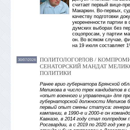
считает первый вице-пр
Макаркин. Во-первых, су
качеству подготовки док
укорененности партии в 
думских выборах без пер
соцопросам, у партии ма
он. Во всяком случае, 
на 19 июля составляет 
ПОЛИТОЛОГОРЛОВ / КОМПРОМИ
30/07/2026
СЕНАТОРСКИЙ МАНДАТ МЕЛИКО
ПОЛИТИКИ
Ранее врио губернатора Брянской обл
Меликова в число трех кандидатов в 
«опыт военного и управленца» для п
губернаторской должности Меликов б
первый опыт смены статуса: генерал
кампании, в 1990-е и 2000-е он коман
Кавказе, в 2014 году стал полпредом
Росгвардии, а с 2019 по 2020 год уж