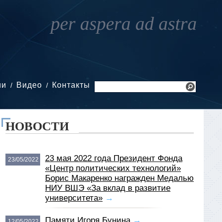
ии
Видео
Контакты
НОВОСТИ
23 мая 2022 года Президент Фонда
23/05/2022
«Центр политических технологий»
Борис Макаренко награжден Медалью
НИУ ВШЭ «За вклад в развитие
университета»
→
Памяти Игоря Бунина
→
12/05/2022