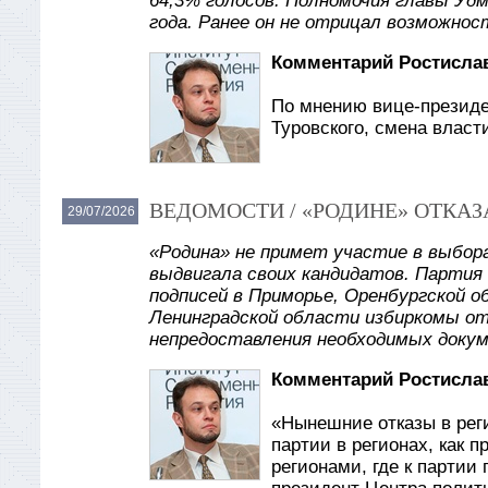
64,3% голосов. Полномочия главы Уд
года. Ранее он не отрицал возможнос
Комментарий Ростислав
По мнению вице-президе
Туровского, смена власт
ВЕДОМОСТИ / «РОДИНЕ» ОТКАЗ
29/07/2026
«Родина» не примет участие в выбора
выдвигала своих кандидатов. Партия
подписей в Приморье, Оренбургской о
Ленинградской области избиркомы отк
непредоставления необходимых доку
Комментарий Ростислав
«Нынешние отказы в рег
партии в регионах, как 
регионами, где к партии