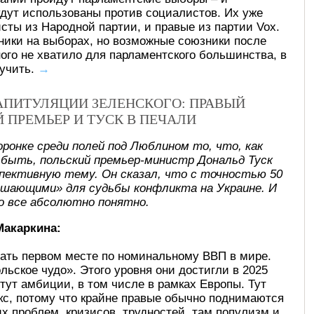
дут использованы против социалистов. Их уже
сты из Народной партии, и правые из партии Vox.
ники на выборах, но возможные союзники после
ного не хватило для парламентского большинства, в
лучить.
→
КАПИТУЛЯЦИИ ЗЕЛЕНСКОГО: ПРАВЫЙ
Й ПРЕМЬЕР И ТУСК В ПЕЧАЛИ
оронке среди полей под Люблином то, что, как
 быть, польский премьер-министр Дональд Туск
спективную тему. Он сказал, что с точностью 50
ешающими» для судьбы конфликта на Украине. И
о все абсолютно понятно.
Макаркина:
ать первом месте по номинальному ВВП в мире.
льское чудо». Этого уровня они достигли в 2025
стут амбиции, в том числе в рамках Европы. Тут
кс, потому что крайне правые обычно поднимаются
х проблем, кризисов, трудностей, там популизм и