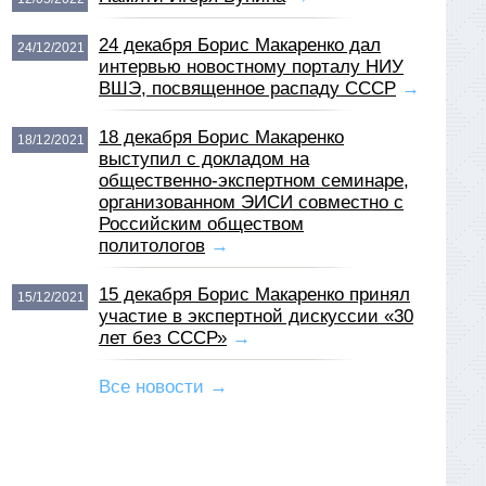
24 декабря Борис Макаренко дал
24/12/2021
интервью новостному порталу НИУ
ВШЭ, посвященное распаду СССР
→
18 декабря Борис Макаренко
18/12/2021
выступил с докладом на
общественно-экспертном семинаре,
организованном ЭИСИ совместно с
Российским обществом
политологов
→
15 декабря Борис Макаренко принял
15/12/2021
участие в экспертной дискуссии «30
лет без СССР»
→
Все новости →