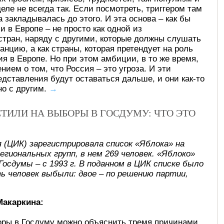
еле не всегда так. Если посмотреть, триггером там
 закладывалась до этого. И эта основа – как бы
в Европе – не просто как одной из
стран, наряду с другими, которые должны слушать
нцию, а как страны, которая претендует на роль
ия в Европе. Но при этом амбиции, в то же время,
ием о том, что Россия – это угроза. И эти
едставления будут оставаться дальше, и они как-то
но с другим.
→
ТИЛИ НА ВЫБОРЫ В ГОСДУМУ: ЧТО ЭТО
 (ЦИК) зарегистрировала список «Яблока» на
региональных групп, в нем 269 человек. «Яблоко»
Госдумы – с 1993 г. В поданном в ЦИК списке было
ть человек выбыли: двое – по решению партии,
Макаркина:
оры в Госдуму можно объяснить тремя причинами,