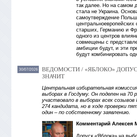
так далее. Но на самом д
стала не Украина. Основа
самоутверждение Польши 
центральноевропейских 
старших, Германию и Фра
одного из центров влиян
совмещены с представлен
амбиции будут, и эти пр
будут комбинировать од
ВЕДОМОСТИ / «ЯБЛОКО» ДОПУС
30/07/2026
ЗНАЧИТ
Центральная избирательная комиссия
выборах в Госдуму. Он поделен на 70 
участвовало в выборах всех созывов 
274 кандидата, но в ходе проверки пя
один – по собственному заявлению.
Комментарий Алексея 
Допуск «Яблока» на выб