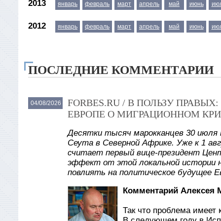
2013
январь
февраль
март
апрель
май
июнь
ию
2012
январь
февраль
март
апрель
май
июнь
ию
ПОСЛЕДНИЕ КОММЕНТАРИИ
FORBES.RU / В ПОЛЬЗУ ПРАВЫ
04/08/2026
ЕВРОПЕ О МИГРАЦИОННОМ КРИ
Десятки тысяч марокканцев 30 июля 
Сеута в Северной Африке. Уже к 1 авг
считает первый вице-президент Цент
эффект от этой локальной истории 
повлиять на политическое будущее Е
Комментарий Алексея 
Так что проблема имеет 
В следующем году в Исп