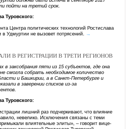
муртии должны были истечь в сентябре 2027
ти пойти на третий срок.
а Туровского:
нта Центра политических технологий Ростислава
и в Удмуртии не вызовет потрясений.
→
АЛИ В РЕГИСТРАЦИИ В ТРЕТИ РЕГИОНОВ
х в заксобрания пяти из 15 субъектов, где она
 не смогла собрать необходимое количество
бласти и Башкирии, а в Санкт-Петербурге и
азали в заверении списков из-за
ментов.
а Туровского:
истрации лишний раз подчеркивают, что влияние
правило, невелико. Исключения связаны с теми
 примыкали влиятельные элиты», – говорит вице-