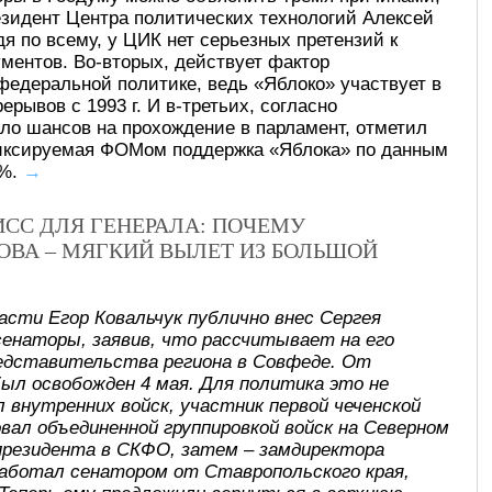
езидент Центра политических технологий Алексей
дя по всему, у ЦИК нет серьезных претензий к
ументов. Во-вторых, действует фактор
федеральной политике, ведь «Яблоко» участвует в
ерывов с 1993 г. И в-третьих, согласно
ло шансов на прохождение в парламент, отметил
фиксируемая ФОМом поддержка «Яблока» по данным
1%.
→
СС ДЛЯ ГЕНЕРАЛА: ПОЧЕМУ
ВА – МЯГКИЙ ВЫЛЕТ ИЗ БОЛЬШОЙ
асти Егор Ковальчук публично внес Сергея
сенаторы, заявив, что рассчитывает на его
редставительства региона в Совфеде. От
ыл освобожден 4 мая. Для политика это не
 внутренних войск, участник первой чеченской
довал объединенной группировкой войск на Северном
 президента в СКФО, затем – замдиректора
е работал сенатором от Ставропольского края,