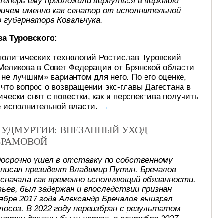
 Теперь ему предложили вернуться в верхнюю
ричем именно как сенатор от исполнительной
 губернатора Ковальчука.
а Туровского:
политических технологий Ростислав Туровский
 Меликова в Совет Федерации от Брянской области
 не лучшим» вариантом для него. По его оценке,
 что вопрос о возвращении экс-главы Дагестана в
чески снят с повестки, как и перспектива получить
е исполнительной власти.
→
В УДМУРТИИ: ВНЕЗАПНЫЙ УХОД
БРАМОВОЙ
досрочно ушел в отставку по собственному
писал президент Владимир Путин. Бречалов
, сначала как временно исполняющий обязанности.
ьев, был задержан и впоследствии признан
ябре 2017 года Александр Бречалов выиграл
лосов. В 2022 году переизбран с результатом