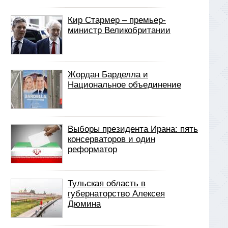
Кир Стармер – премьер-
министр Великобритании
Жордан Барделла и
Национальное объединение
Выборы президента Ирана: пять
консерваторов и один
реформатор
Тульская область в
губернаторство Алексея
Дюмина