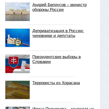
Андрей Белоусов – министр
обороны России
Деприватизация в России:
чиновники и депутаты
Президентские выборы в
Словакии
Террористы из Хорасана
Ирина Подносова – кандидат на