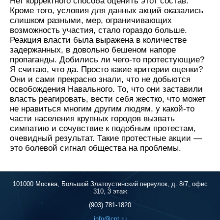
Нет корректного способа оценить этот состав.
Кроме того, условия для данных акций оказались
слишком разными, мер, ограничивающих
возможность участия, стало гораздо больше.
Реакция власти была выражена в количестве
задержанных, в довольно бешеном напоре
пропаганды. Добились ли чего-то протестующие?
Я считаю, что да. Просто какие критерии оценки?
Они и сами прекрасно знали, что не добьются
освобождения Навального. То, что они заставили
власть реагировать, вести себя жестко, что может
не нравиться многим другим людям, у какой-то
части населения крупных городов вызвать
симпатию и сочувствие к подобным протестам,
очевидный результат. Такие протестные акции —
это болевой сигнал общества на проблемы.
101000 Москва, Большой Златоустинский переулок, д. 8/7, офис
310, 3 этаж
(903) 781-1820
info@cpt.ru