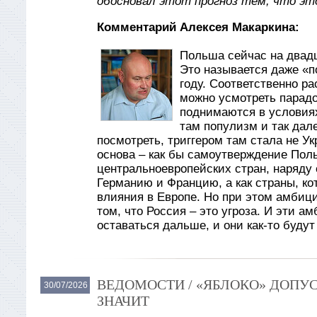
обосновал этот прогноз тем, что эт
Комментарий Алексея Макаркина:
Польша сейчас на двад
Это называется даже «по
году. Соответственно ра
можно усмотреть парадо
поднимаются в условиях
там популизм и так дале
посмотреть, триггером там стала не Ук
основа – как бы самоутверждение Поль
центральноевропейских стран, наряду
Германию и Францию, а как страны, кот
влияния в Европе. Но при этом амбиц
том, что Россия – это угроза. И эти а
оставаться дальше, и они как-то буду
ВЕДОМОСТИ / «ЯБЛОКО» ДОПУС
30/07/2026
ЗНАЧИТ