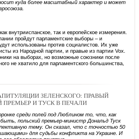
носит куда более масштабный характер и может
вросоюза.
как внутрииспанское, так и европейское измерения.
пании пройдут парламентские выборы – и
удут использованы против социалистов. Их уже
исты из Народной партии, и правые из партии Vox.
рники на выборах, но возможные союзники после
много не хватило для парламентского большинства,
КАПИТУЛЯЦИИ ЗЕЛЕНСКОГО: ПРАВЫЙ
Й ПРЕМЬЕР И ТУСК В ПЕЧАЛИ
оронке среди полей под Люблином то, что, как
 быть, польский премьер-министр Дональд Туск
спективную тему. Он сказал, что с точностью 50
ешающими» для судьбы конфликта на Украине. И