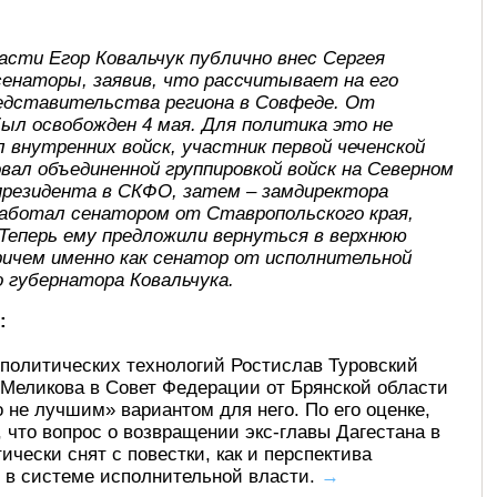
асти Егор Ковальчук публично внес Сергея
сенаторы, заявив, что рассчитывает на его
редставительства региона в Совфеде. От
ыл освобожден 4 мая. Для политика это не
 внутренних войск, участник первой чеченской
довал объединенной группировкой войск на Северном
 президента в СКФО, затем – замдиректора
е работал сенатором от Ставропольского края,
 Теперь ему предложили вернуться в верхнюю
ричем именно как сенатор от исполнительной
 губернатора Ковальчука.
:
политических технологий Ростислав Туровский
 Меликова в Совет Федерации от Брянской области
 не лучшим» вариантом для него. По его оценке,
, что вопрос о возвращении экс-главы Дагестана в
чески снят с повестки, как и перспектива
 в системе исполнительной власти.
→