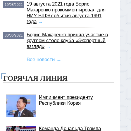
19 августа 2021 года Борис
19/08/2021
Макаренко прокомментировал для
НИУ ВШЭ события августа 1991
года
→
Борис Макаренко принял участие в
30/06/2021
круглом столе клуба «Экспертный
взгляд»
→
Все новости →
ГОРЯЧАЯ ЛИНИЯ
Импичмент президенту
Республики Корея
Команда Дональда Трампа