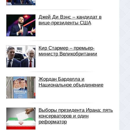
Джей Ди Вэнс – кандидат в
вице-президенты США
Кир Стармер – премьер-
министр Великобритании
Жордан Барделла и
Национальное объединение
Выборы президента Ирана: пять
консерваторов и один
реформатор