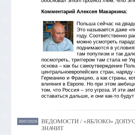
обосновал этот прогноз тем, что эт
Комментарий Алексея Макаркина:
Польша сейчас на двад
Это называется даже «по
году. Соответственно ра
можно усмотреть парадо
поднимаются в условиях
там популизм и так дале
посмотреть, триггером там стала не Ук
основа – как бы самоутверждение Поль
центральноевропейских стран, наряду
Германию и Францию, а как страны, кот
влияния в Европе. Но при этом амбиц
том, что Россия – это угроза. И эти а
оставаться дальше, и они как-то буду
ВЕДОМОСТИ / «ЯБЛОКО» ДОПУС
30/07/2026
ЗНАЧИТ