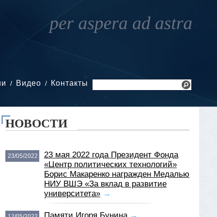
ии
Видео
Контакты
НОВОСТИ
23 мая 2022 года Президент Фонда
23/05/2022
«Центр политических технологий»
Борис Макаренко награжден Медалью
НИУ ВШЭ «За вклад в развитие
университета»
→
Памяти Игоря Бунина
→
12/05/2022