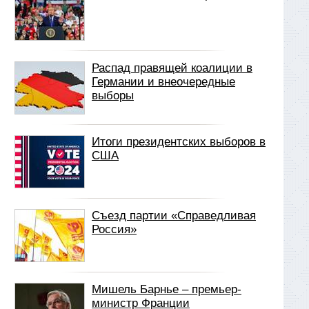
Распад правящей коалиции в
Германии и внеочередные
выборы
Итоги президентских выборов в
США
Съезд партии «Справедливая
Россия»
Мишель Барнье – премьер-
министр Франции