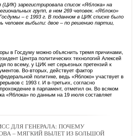
 (ЦИК) зарегистрировала список «Яблока» на
региональных групп, в нем 269 человек. «Яблоко»
Госдумы – с 1993 г. В поданном в ЦИК списке было
ть человек выбыли: двое – по решению партии,
боры в Госдуму можно объяснить тремя причинами,
езидент Центра политических технологий Алексей
дя по всему, у ЦИК нет серьезных претензий к
кументов. Во-вторых, действует фактор
 федеральной политике, ведь «Яблоко» участвует в
ерывов с 1993 г. И в-третьих, согласно
прохождение в парламент, отметил он. Во всяком
а «Яблока» по данным на 19 июля составляет
СС ДЛЯ ГЕНЕРАЛА: ПОЧЕМУ
ВА – МЯГКИЙ ВЫЛЕТ ИЗ БОЛЬШОЙ