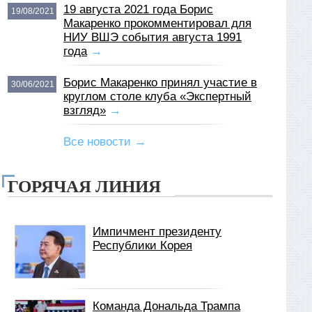
19 августа 2021 года Борис
19/08/2021
Макаренко прокомментировал для
НИУ ВШЭ события августа 1991
года
→
Борис Макаренко принял участие в
30/06/2021
круглом столе клуба «Экспертный
взгляд»
→
Все новости →
ГОРЯЧАЯ ЛИНИЯ
Импичмент президенту
Республики Корея
Команда Дональда Трампа