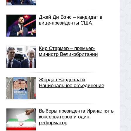
Джей Ди Вэнс – кандидат в
вице-президенты США
Кир Стармер – премьер-
министр Великобритании
Жордан Барделла и
Национальное объединение
Выборы президента Ирана: пять
консерваторов и один
реформатор