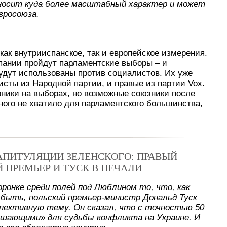
носит куда более масштабный характер и может
вросоюза.
как внутрииспанское, так и европейское измерения.
пании пройдут парламентские выборы – и
удут использованы против социалистов. Их уже
исты из Народной партии, и правые из партии Vox.
рники на выборах, но возможные союзники после
много не хватило для парламентского большинства,
КАПИТУЛЯЦИИ ЗЕЛЕНСКОГО: ПРАВЫЙ
Й ПРЕМЬЕР И ТУСК В ПЕЧАЛИ
оронке среди полей под Люблином то, что, как
 быть, польский премьер-министр Дональд Туск
спективную тему. Он сказал, что с точностью 50
ешающими» для судьбы конфликта на Украине. И