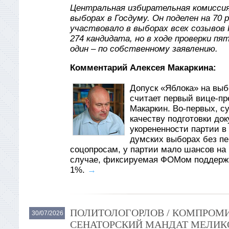
Центральная избирательная комиссия
выборах в Госдуму. Он поделен на 70 
участвовало в выборах всех созывов 
274 кандидата, но в ходе проверки пя
один – по собственному заявлению.
Комментарий Алексея Макаркина:
Допуск «Яблока» на вы
считает первый вице-пр
Макаркин. Во-первых, су
качеству подготовки до
укорененности партии в
думских выборах без пер
соцопросам, у партии мало шансов на 
случае, фиксируемая ФОМом поддержк
1%.
→
ПОЛИТОЛОГОРЛОВ / КОМПРОМИ
30/07/2026
СЕНАТОРСКИЙ МАНДАТ МЕЛИКО