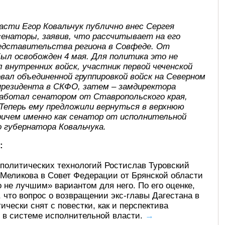
асти Егор Ковальчук публично внес Сергея
сенаторы, заявив, что рассчитывает на его
редставительства региона в Совфеде. От
ыл освобожден 4 мая. Для политика это не
 внутренних войск, участник первой чеченской
довал объединенной группировкой войск на Северном
 президента в СКФО, затем – замдиректора
е работал сенатором от Ставропольского края,
 Теперь ему предложили вернуться в верхнюю
ричем именно как сенатор от исполнительной
 губернатора Ковальчука.
:
политических технологий Ростислав Туровский
 Меликова в Совет Федерации от Брянской области
 не лучшим» вариантом для него. По его оценке,
, что вопрос о возвращении экс-главы Дагестана в
чески снят с повестки, как и перспектива
 в системе исполнительной власти.
→