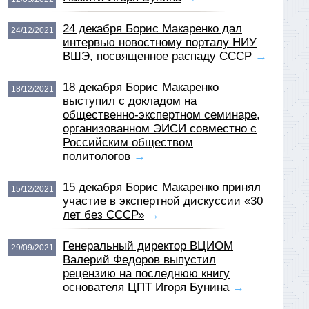
24 декабря Борис Макаренко дал
24/12/2021
интервью новостному порталу НИУ
ВШЭ, посвященное распаду СССР
→
18 декабря Борис Макаренко
18/12/2021
выступил с докладом на
общественно-экспертном семинаре,
организованном ЭИСИ совместно с
Российским обществом
политологов
→
15 декабря Борис Макаренко принял
15/12/2021
участие в экспертной дискуссии «30
лет без СССР»
→
Генеральный директор ВЦИОМ
29/09/2021
Валерий Федоров выпустил
рецензию на последнюю книгу
основателя ЦПТ Игоря Бунина
→