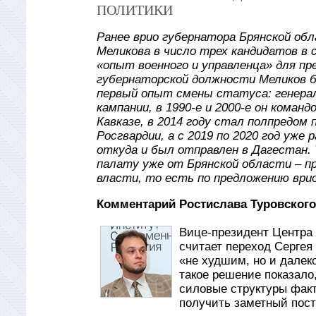
ПОЛИТИКИ
Ранее врио губернатора Брянской обл
Меликова в число трех кандидатов в 
«опыт военного и управленца» для п
губернаторской должности Меликов б
первый опыт смены статуса: генерал
кампании, в 1990-е и 2000-е он коман
Кавказе, в 2014 году стал полпредом
Росгвардии, а с 2019 по 2020 год уж
откуда и был отправлен в Дагестан.
палату уже от Брянской области – п
власти, то есть по предложению врио
Комментарий Ростислава Туровского
Вице-президент Центра 
считает переход Сергея
«не худшим, но и далеко
такое решение показало
силовые структуры факти
получить заметный пост