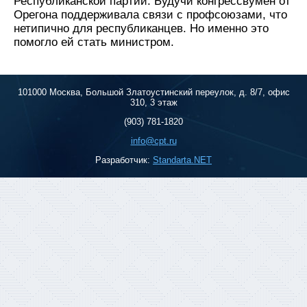
Республиканской партии. Будучи конгрессвумен от
Орегона поддерживала связи с профсоюзами, что
нетипично для республиканцев. Но именно это
помогло ей стать министром.
101000 Москва, Большой Златоустинский переулок, д. 8/7, офис
310, 3 этаж
(903) 781-1820
info@cpt.ru
Разработчик:
Standarta.NET