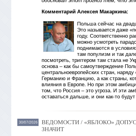
обосновал этот прогноз тем, что эт
Комментарий Алексея Макаркина:
Польша сейчас на двад
Это называется даже «по
году. Соответственно ра
можно усмотреть парадо
поднимаются в условиях
там популизм и так дале
посмотреть, триггером там стала не Ук
основа – как бы самоутверждение Поль
центральноевропейских стран, наряду
Германию и Францию, а как страны, кот
влияния в Европе. Но при этом амбиц
том, что Россия – это угроза. И эти а
оставаться дальше, и они как-то буду
ВЕДОМОСТИ / «ЯБЛОКО» ДОПУС
30/07/2026
ЗНАЧИТ