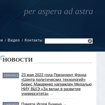
ии
Видео
Контакты
НОВОСТИ
23 мая 2022 года Президент Фонда
23/05/2022
«Центр политических технологий»
Борис Макаренко награжден Медалью
НИУ ВШЭ «За вклад в развитие
университета»
→
Памяти Игоря Бунина
→
12/05/2022