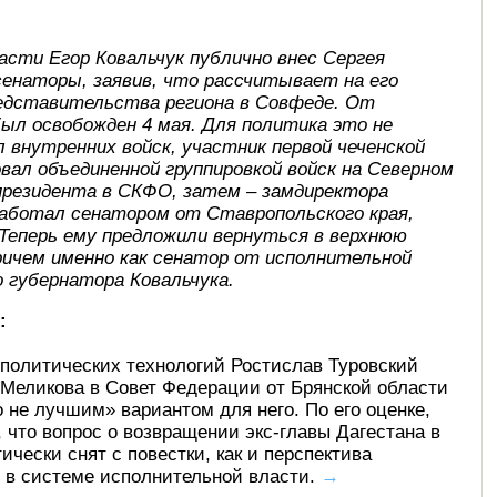
асти Егор Ковальчук публично внес Сергея
сенаторы, заявив, что рассчитывает на его
редставительства региона в Совфеде. От
ыл освобожден 4 мая. Для политика это не
 внутренних войск, участник первой чеченской
довал объединенной группировкой войск на Северном
 президента в СКФО, затем – замдиректора
е работал сенатором от Ставропольского края,
 Теперь ему предложили вернуться в верхнюю
ричем именно как сенатор от исполнительной
 губернатора Ковальчука.
:
политических технологий Ростислав Туровский
 Меликова в Совет Федерации от Брянской области
 не лучшим» вариантом для него. По его оценке,
, что вопрос о возвращении экс-главы Дагестана в
чески снят с повестки, как и перспектива
 в системе исполнительной власти.
→