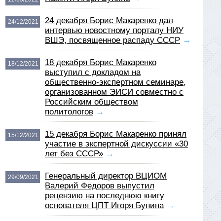
24 декабря Борис Макаренко дал
24/12/2021
интервью новостному порталу НИУ
ВШЭ, посвященное распаду СССР
→
18 декабря Борис Макаренко
18/12/2021
выступил с докладом на
общественно-экспертном семинаре,
организованном ЭИСИ совместно с
Российским обществом
политологов
→
15 декабря Борис Макаренко принял
15/12/2021
участие в экспертной дискуссии «30
лет без СССР»
→
Генеральный директор ВЦИОМ
29/09/2021
Валерий Федоров выпустил
рецензию на последнюю книгу
основателя ЦПТ Игоря Бунина
→