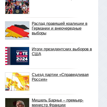
Распад правящей коалиции в
Германии и внеочередные
выборы
Итоги президентских выборов в
США
Съезд партии «Справедливая
Россия»
Мишель Барнье – премьер-
министр Франции