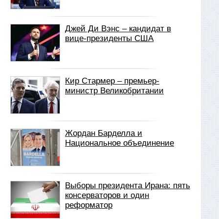
Джей Ди Вэнс – кандидат в
вице-президенты США
Кир Стармер – премьер-
министр Великобритании
Жордан Барделла и
Национальное объединение
Выборы президента Ирана: пять
консерваторов и один
реформатор