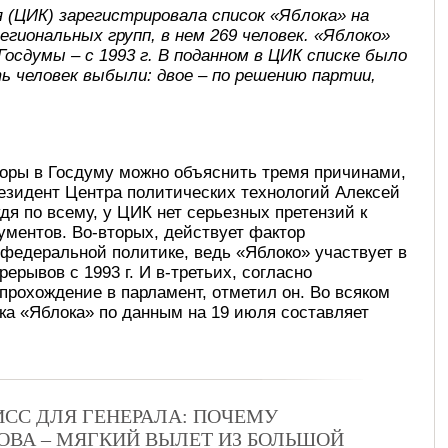
 (ЦИК) зарегистрировала список «Яблока» на
региональных групп, в нем 269 человек. «Яблоко»
Госдумы – с 1993 г. В поданном в ЦИК списке было
ть человек выбыли: двое – по решению партии,
боры в Госдуму можно объяснить тремя причинами,
езидент Центра политических технологий Алексей
дя по всему, у ЦИК нет серьезных претензий к
кументов. Во-вторых, действует фактор
 федеральной политике, ведь «Яблоко» участвует в
ерывов с 1993 г. И в-третьих, согласно
прохождение в парламент, отметил он. Во всяком
а «Яблока» по данным на 19 июля составляет
СС ДЛЯ ГЕНЕРАЛА: ПОЧЕМУ
ВА – МЯГКИЙ ВЫЛЕТ ИЗ БОЛЬШОЙ