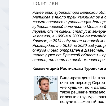
ПОЛИТИКИ
Ранее врио губернатора Брянской обл
Меликова в число трех кандидатов в 
«опыт военного и управленца» для п
губернаторской должности Меликов б
первый опыт смены статуса: генерал
кампании, в 1990-е и 2000-е он коман
Кавказе, в 2014 году стал полпредом
Росгвардии, а с 2019 по 2020 год уж
откуда и был отправлен в Дагестан.
палату уже от Брянской области – п
власти, то есть по предложению врио
Комментарий Ростислава Туровского
Вице-президент Центра 
считает переход Сергея
«не худшим, но и далеко
такое решение показало
силовые структуры факти
получить заметный пост