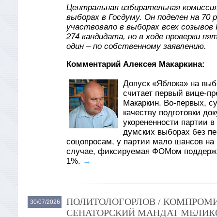
Центральная избирательная комиссия
выборах в Госдуму. Он поделен на 70 
участвовало в выборах всех созывов 
274 кандидата, но в ходе проверки пя
один – по собственному заявлению.
Комментарий Алексея Макаркина:
Допуск «Яблока» на вы
считает первый вице-пр
Макаркин. Во-первых, су
качеству подготовки до
укорененности партии в
думских выборах без пер
соцопросам, у партии мало шансов на 
случае, фиксируемая ФОМом поддержк
1%.
→
ПОЛИТОЛОГОРЛОВ / КОМПРОМИ
30/07/2026
СЕНАТОРСКИЙ МАНДАТ МЕЛИКО