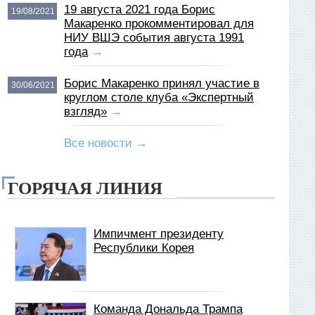
19 августа 2021 года Борис
19/08/2021
Макаренко прокомментировал для
НИУ ВШЭ события августа 1991
года
→
Борис Макаренко принял участие в
30/06/2021
круглом столе клуба «Экспертный
взгляд»
→
Все новости →
ГОРЯЧАЯ ЛИНИЯ
Импичмент президенту
Республики Корея
Команда Дональда Трампа