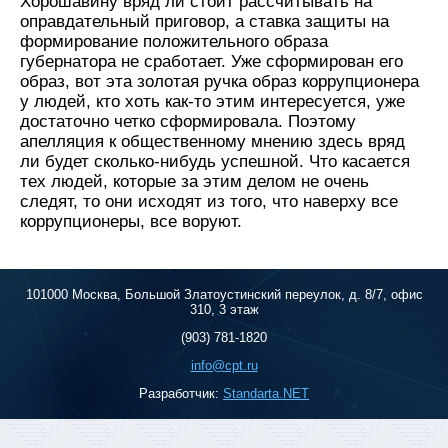
Хорошавину вряд ли стоит рассчитывать на
оправдательный приговор, а ставка защиты на
формирование положительного образа
губернатора не сработает. Уже сформирован его
образ, вот эта золотая ручка образ коррупционера
у людей, кто хоть как-то этим интересуется, уже
достаточно четко сформировала. Поэтому
апелляция к общественному мнению здесь вряд
ли будет сколько-нибудь успешной. Что касается
тех людей, которые за этим делом не очень
следят, то они исходят из того, что наверху все
коррупционеры, все воруют.
101000 Москва, Большой Златоустинский переулок, д. 8/7, офис
310, 3 этаж
(903) 781-1820
info@cpt.ru
Разработчик:
Standarta.NET