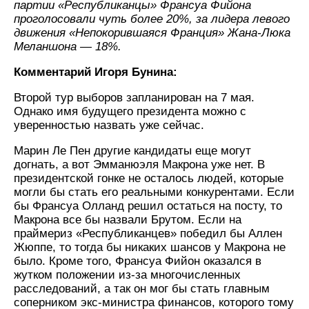
партии «Республиканцы» Франсуа Фийона
проголосовали чуть более 20%, за лидера левого
движения «Непокорившаяся Франция» Жана-Люка
Меланшона — 18%.
Комментарий Игоря Бунина:
Второй тур выборов запланирован на 7 мая.
Однако имя будущего президента можно с
уверенностью назвать уже сейчас.
Марин Ле Пен другие кандидаты еще могут
догнать, а вот Эмманюэля Макрона уже нет. В
президентской гонке не осталось людей, которые
могли бы стать его реальными конкурентами. Если
бы Франсуа Олланд решил остаться на посту, то
Макрона все бы назвали Брутом. Если на
праймериз «Республиканцев» победил бы Аллен
Жюппе, то тогда бы никаких шансов у Макрона не
было. Кроме того, Франсуа Фийон оказался в
жутком положении из-за многочисленных
расследований, а так он мог бы стать главным
соперником экс-министра финансов, которого тому