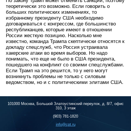
По закону Трамп может отменить санкции, поэтому
теоретически это возможно. Если говорить о
больших политических изменениях, то
избранному президенту США необходимо
договариваться с конгрессом, где большинство
республиканцев, которые имеют в отношении
России жесткую позицию. Насколько мне
известно, команда Трампа скептически относятся к
докладу спецслужб, что Россия устраивала
хакерские атаки во время выборов. Но надо
понимать, что еще не было в США президента,
пошедшего на конфликт со своими спецслужбами.
Если Трамп на это решится, то у него могут
возникнуть проблемы не только с силовым
ведомством, но и с политическими элитами США.
101000 Москва, Большой Златоустинский переулок, д. 8/7, офис
310, 3 этаж
(903) 781-1820
info@cpt.ru