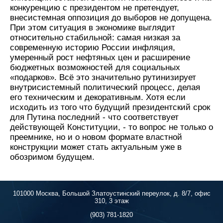
конкуренцию с президентом не претендует,
внесистемная оппозиция до выборов не допущена.
При этом ситуация в экономике выглядит
относительно стабильной: самая низкая за
современную историю России инфляция,
умеренный рост нефтяных цен и расширение
бюджетных возможностей для социальных
«подарков». Всё это значительно рутинизирует
внутрисистемный политический процесс, делая
его техническим и декоративным. Хотя если
исходить из того что будущий президентский срок
для Путина последний - что соответствует
действующей Конституции, - то вопрос не только о
преемнике, но и о новом формате властной
конструкции может стать актуальным уже в
обозримом будущем.
101000 Москва, Большой Златоустинский переулок, д. 8/7, офис
310, 3 этаж
(903) 781-1820