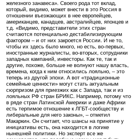
железного занавеса». Своего рода тот вклад,
который, видимо, может внести в это Россия в
отношении въезжающих в нее европейцев,
американцев, канадцев, австралийцев, японцев и
т.д. «Видимо, представители этих стран
считаются потенциально дестабилизирующим
фактором – и от них закроется России. И не то,
чтобы их здесь было много, но есть, во-первых,
иностранные журналисты, во-вторых, сотрудники
западных кампаний, инвесторы. Как те, так и
другие, похоже, больше не волнуют нашу власть,
времена, когда к ним относились лояльно, – это
теперь из другой эпохи. А вот «традиционные
семейные ценности» могут стать актуальным
сюрпризом для приезжих как с Запада, так и из
лояльных РФ стран БРИКС. Например, потому что
в ряде стран Латинской Америки и даже Африки
есть терпимое отношение к ЛГБТ-сообществу и
либеральные для него законы», – отметил
Макаркин. Он считает, что шансы на принятие у
инициативы есть, она находится в логике
нынешней политики. Но эксперт все же