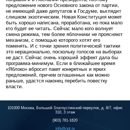
предложение нового Основного закона от партии,
не имеющей даже депутатов в Госдуме, выглядит
слишком экзотическим. Новая Конституция может
быть хорошо написана, проработана, но пока мало
кто будет ее читать. Сейчас мало кого волнует
смена режима, тем более яблочники не проясняют
механизм, с помощью которого хотят его
поменять. И с точки зрения политической тактики
это нерационально, поскольку голосов на выборах
не даст. Сейчас очень хороший эффект дала бы
программа-минимум. Если в ближайшее время
«Яблоко» вбросит пакет конкретных и ярких
предложений, причем оглашенных как можно
раньше, удастся наконец перебить повестку
власти.
101000 Москва, Большой Златоустинский переулок, д. 8/7, офис
310, 3 этаж
(903) 781-1820
info@cpt.ru