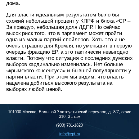
дома.
Для власти идеальным результатом было бы
схожий небольшой процент у КПРФ и блока «СР –
За правду», небольшая доля ЛДПР. Но сейчас
высок риск того, что в парламент может пройти
одна из малых партий-спойлеров. Хоть это и не
очень страшно для Кремля, но уменьшит в первую
очередь фракцию ЕР, а это тактически невыгодно
власти. Потому что ситуация с последних думских
выборов кардинально изменилась. Нет больше
«крымского консенсуса» и бывшей популярности у
партии власти. При этом мы видим, что власть
нацелена добиться высокого результата на
выборах любой ценой.
101000 Москва, Большой Златоустинский переулок, д. 8/7, офис
310, 3 этаж
(903) 781-1820
info@cpt.ru