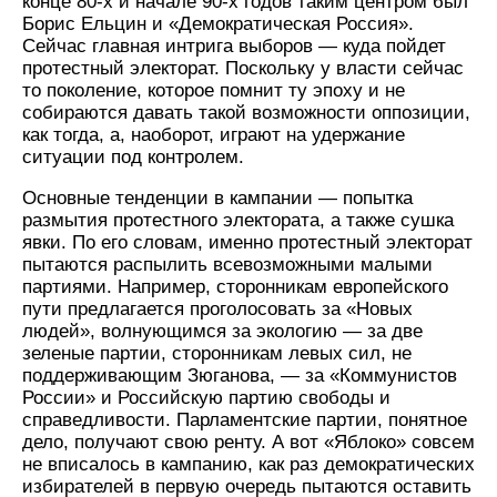
конце 80-х и начале 90-х годов таким центром был
Борис Ельцин и «Демократическая Россия».
Сейчас главная интрига выборов — куда пойдет
протестный электорат. Поскольку у власти сейчас
то поколение, которое помнит ту эпоху и не
собираются давать такой возможности оппозиции,
как тогда, а, наоборот, играют на удержание
ситуации под контролем.
Основные тенденции в кампании — попытка
размытия протестного электората, а также сушка
явки. По его словам, именно протестный электорат
пытаются распылить всевозможными малыми
партиями. Например, сторонникам европейского
пути предлагается проголосовать за «Новых
людей», волнующимся за экологию — за две
зеленые партии, сторонникам левых сил, не
поддерживающим Зюганова, — за «Коммунистов
России» и Российскую партию свободы и
справедливости. Парламентские партии, понятное
дело, получают свою ренту. А вот «Яблоко» совсем
не вписалось в кампанию, как раз демократических
избирателей в первую очередь пытаются оставить