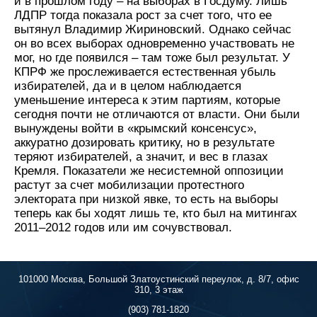
и в прошлом году – на выборах в Госдуму. Лишь
ЛДПР тогда показала рост за счет того, что ее
вытянул Владимир Жириновский. Однако сейчас
он во всех выборах одновременно участвовать не
мог, но где появился – там тоже был результат. У
КПРФ же прослеживается естественная убыль
избирателей, да и в целом наблюдается
уменьшение интереса к этим партиям, которые
сегодня почти не отличаются от власти. Они были
вынуждены войти в «крымский консенсус»,
аккуратно дозировать критику, но в результате
теряют избирателей, а значит, и вес в глазах
Кремля. Показатели же несистемной оппозиции
растут за счет мобилизации протестного
электората при низкой явке, то есть на выборы
теперь как бы ходят лишь те, кто был на митингах
2011–2012 годов или им сочувствовал.
101000 Москва, Большой Златоустинский переулок, д. 8/7, офис
310, 3 этаж
(903) 781-1820