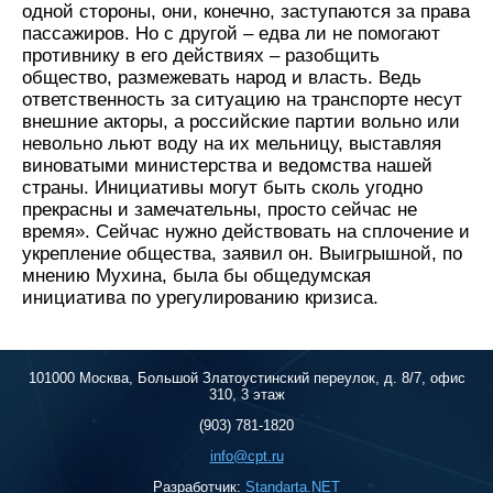
одной стороны, они, конечно, заступаются за права
пассажиров. Но с другой – едва ли не помогают
противнику в его действиях – разобщить
общество, размежевать народ и власть. Ведь
ответственность за ситуацию на транспорте несут
внешние акторы, а российские партии вольно или
невольно льют воду на их мельницу, выставляя
виноватыми министерства и ведомства нашей
страны. Инициативы могут быть сколь угодно
прекрасны и замечательны, просто сейчас не
время». Сейчас нужно действовать на сплочение и
укрепление общества, заявил он. Выигрышной, по
мнению Мухина, была бы общедумская
инициатива по урегулированию кризиса.
101000 Москва, Большой Златоустинский переулок, д. 8/7, офис
310, 3 этаж
(903) 781-1820
info@cpt.ru
Разработчик:
Standarta.NET