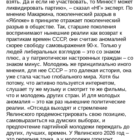
взять. Да и если не участвовать, то Минюст может
ликвидировать партию», – сказал «НГ» эксперт. По
мнению Макаркина, поколенческий разрыв в
«Яблоке» в принципе отражает поколенческий
разрыв в обществе. Так, старшие поколения
воспринимают нынешние реалии как возврат к
практикам времен СССР, они считаю аномалией
скорее свободу самовыражения 90-х. Только у
людей либеральных взглядов – это со знаком
плюс, а у патриотически настроенных граждан – со
знаком минус. Молодежь же принципиально иного
мнения, для нее СССР – это далекая история, она
уже стала частью глобального мира. Хотя бы
потому, что активно пользуется интернетом,
слушает ту же музыку и смотрит те же фильмы,
что и молодежь других стран. И для молодых
аномалия – это как раз нынешние политические
реалии. «Отсюда выходят и стремление
Явлинского продемонстрировать свою позицию,
самовыразиться на думских выборах, и
предпочтение партийной молодежи переждать до
других, лучших, времен. У Явлинского 2026 год –
это реперная точка, а у молодежи горизонт