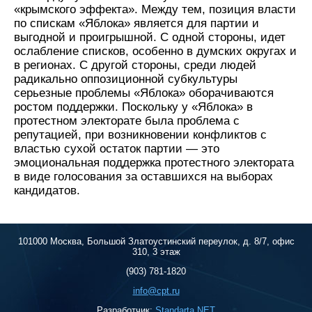
«крымского эффекта». Между тем, позиция власти
по спискам «Яблока» является для партии и
выгодной и проигрышной. С одной стороны, идет
ослабление списков, особенно в думских округах и
в регионах. С другой стороны, среди людей
радикально оппозиционной субкультуры
серьезные проблемы «Яблока» оборачиваются
ростом поддержки. Поскольку у «Яблока» в
протестном электорате была проблема с
репутацией, при возникновении конфликтов с
властью сухой остаток партии — это
эмоциональная поддержка протестного электората
в виде голосования за оставшихся на выборах
кандидатов.
101000 Москва, Большой Златоустинский переулок, д. 8/7, офис
310, 3 этаж
(903) 781-1820
info@cpt.ru
Разработчик:
Standarta.NET