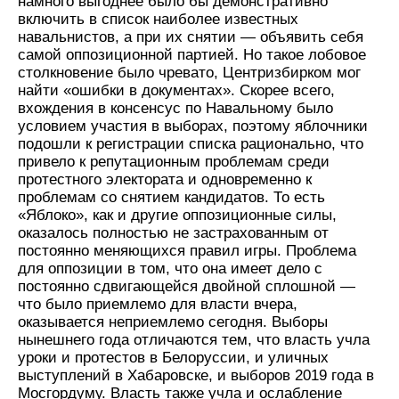
намного выгоднее было бы демонстративно
включить в список наиболее известных
навальнистов, а при их снятии — объявить себя
самой оппозиционной партией. Но такое лобовое
столкновение было чревато, Центризбирком мог
найти «ошибки в документах». Скорее всего,
вхождения в консенсус по Навальному было
условием участия в выборах, поэтому яблочники
подошли к регистрации списка рационально, что
привело к репутационным проблемам среди
протестного электората и одновременно к
проблемам со снятием кандидатов. То есть
«Яблоко», как и другие оппозиционные силы,
оказалось полностью не застрахованным от
постоянно меняющихся правил игры. Проблема
для оппозиции в том, что она имеет дело с
постоянно сдвигающейся двойной сплошной —
что было приемлемо для власти вчера,
оказывается неприемлемо сегодня. Выборы
нынешнего года отличаются тем, что власть учла
уроки и протестов в Белоруссии, и уличных
выступлений в Хабаровске, и выборов 2019 года в
Мосгордуму. Власть также учла и ослабление