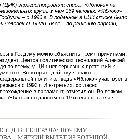
 (ЦИК) зарегистрировала список «Яблока» на
региональных групп, в нем 269 человек. «Яблоко»
Госдумы – с 1993 г. В поданном в ЦИК списке было
ть человек выбыли: двое – по решению партии,
боры в Госдуму можно объяснить тремя причинами,
езидент Центра политических технологий Алексей
дя по всему, у ЦИК нет серьезных претензий к
кументов. Во-вторых, действует фактор
 федеральной политике, ведь «Яблоко» участвует в
ерывов с 1993 г. И в-третьих, согласно
прохождение в парламент, отметил он. Во всяком
а «Яблока» по данным на 19 июля составляет
СС ДЛЯ ГЕНЕРАЛА: ПОЧЕМУ
ВА – МЯГКИЙ ВЫЛЕТ ИЗ БОЛЬШОЙ