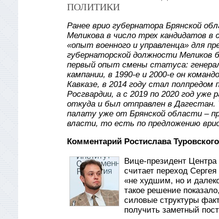
ПОЛИТИКИ
Ранее врио губернатора Брянской обл
Меликова в число трех кандидатов в 
«опыт военного и управленца» для п
губернаторской должности Меликов б
первый опыт смены статуса: генерал
кампании, в 1990-е и 2000-е он коман
Кавказе, в 2014 году стал полпредом
Росгвардии, а с 2019 по 2020 год уж
откуда и был отправлен в Дагестан.
палату уже от Брянской области – п
власти, то есть по предложению врио
Комментарий Ростислава Туровского
Вице-президент Центра 
считает переход Сергея
«не худшим, но и далеко
такое решение показало
силовые структуры факти
получить заметный пост