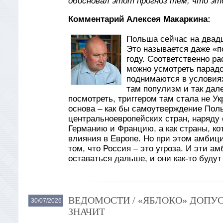
обосновал этот прогноз тем, что эт
Комментарий Алексея Макаркина:
Польша сейчас на двад
Это называется даже «по
году. Соответственно ра
можно усмотреть парадо
поднимаются в условиях
там популизм и так дале
посмотреть, триггером там стала не Ук
основа – как бы самоутверждение Поль
центральноевропейских стран, наряду
Германию и Францию, а как страны, кот
влияния в Европе. Но при этом амбиц
том, что Россия – это угроза. И эти а
оставаться дальше, и они как-то буду
ВЕДОМОСТИ / «ЯБЛОКО» ДОПУС
30/07/2026
ЗНАЧИТ