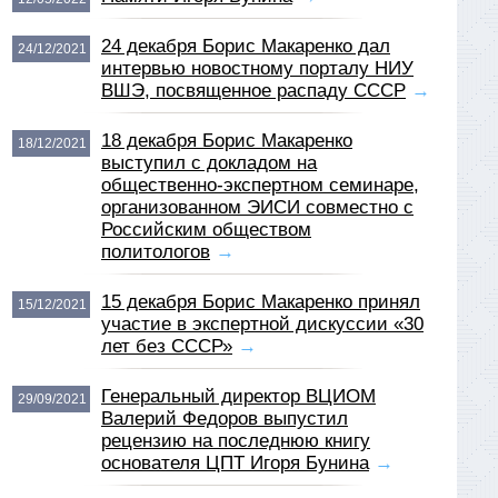
24 декабря Борис Макаренко дал
24/12/2021
интервью новостному порталу НИУ
ВШЭ, посвященное распаду СССР
→
18 декабря Борис Макаренко
18/12/2021
выступил с докладом на
общественно-экспертном семинаре,
организованном ЭИСИ совместно с
Российским обществом
политологов
→
15 декабря Борис Макаренко принял
15/12/2021
участие в экспертной дискуссии «30
лет без СССР»
→
Генеральный директор ВЦИОМ
29/09/2021
Валерий Федоров выпустил
рецензию на последнюю книгу
основателя ЦПТ Игоря Бунина
→