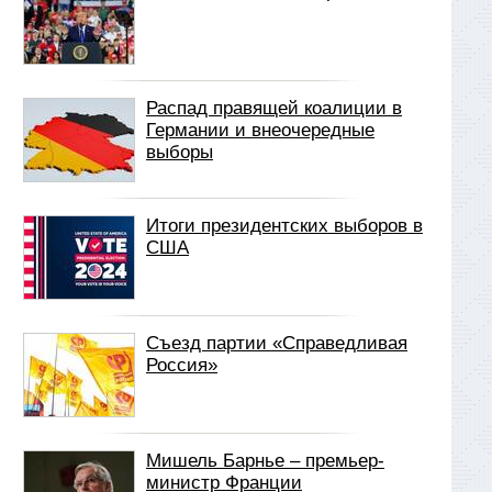
Распад правящей коалиции в
Германии и внеочередные
выборы
Итоги президентских выборов в
США
Съезд партии «Справедливая
Россия»
Мишель Барнье – премьер-
министр Франции