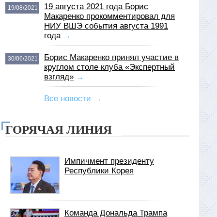
19 августа 2021 года Борис
19/08/2021
Макаренко прокомментировал для
НИУ ВШЭ события августа 1991
года
→
Борис Макаренко принял участие в
30/06/2021
круглом столе клуба «Экспертный
взгляд»
→
Все новости →
ГОРЯЧАЯ ЛИНИЯ
Импичмент президенту
Республики Корея
Команда Дональда Трампа