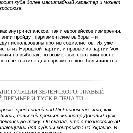
носит куда более масштабный характер и может
вросоюза.
как внутрииспанское, так и европейское измерения.
пании пройдут парламентские выборы – и
удут использованы против социалистов. Их уже
исты из Народной партии, и правые из партии Vox.
рники на выборах, но возможные союзники после
много не хватило для парламентского большинства,
КАПИТУЛЯЦИИ ЗЕЛЕНСКОГО: ПРАВЫЙ
Й ПРЕМЬЕР И ТУСК В ПЕЧАЛИ
оронке среди полей под Люблином то, что, как
 быть, польский премьер-министр Дональд Туск
спективную тему. Он сказал, что с точностью 50
ешающими» для судьбы конфликта на Украине. И