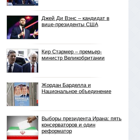
Джей Ди Вэнс – кандидат в
вице-президенты США
Кир Стармер – премьер-
министр Великобритании
Жордан Барделла и
Национальное объединение
Выборы президента Ирана: пять
консерваторов и один
реформатор