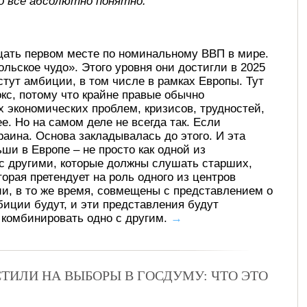
о все абсолютно понятно.
цать первом месте по номинальному ВВП в мире.
льское чудо». Этого уровня они достигли в 2025
стут амбиции, в том числе в рамках Европы. Тут
кс, потому что крайне правые обычно
 экономических проблем, кризисов, трудностей,
е. Но на самом деле не всегда так. Если
раина. Основа закладывалась до этого. И эта
ши в Европе – не просто как одной из
 с другими, которые должны слушать старших,
орая претендует на роль одного из центров
ии, в то же время, совмещены с представлением о
мбиции будут, и эти представления будут
т комбинировать одно с другим.
→
ТИЛИ НА ВЫБОРЫ В ГОСДУМУ: ЧТО ЭТО