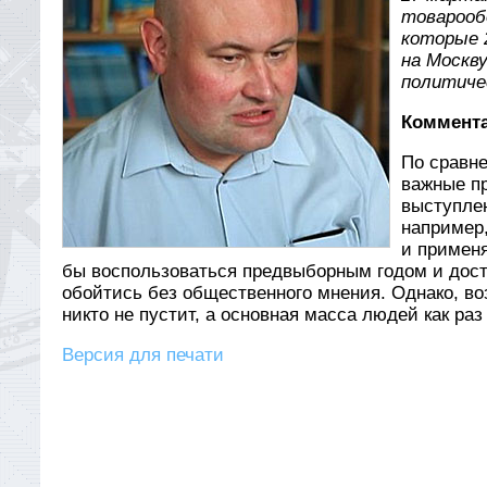
товарооб
которые 
на Москв
политиче
Коммента
По сравн
важные п
выступлен
например
и применя
бы воспользоваться предвыборным годом и досту
обойтись без общественного мнения. Однако, во
никто не пустит, а основная масса людей как ра
Версия для печати