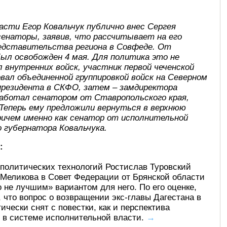
асти Егор Ковальчук публично внес Сергея
сенаторы, заявив, что рассчитывает на его
редставительства региона в Совфеде. От
ыл освобожден 4 мая. Для политика это не
 внутренних войск, участник первой чеченской
довал объединенной группировкой войск на Северном
 президента в СКФО, затем – замдиректора
е работал сенатором от Ставропольского края,
 Теперь ему предложили вернуться в верхнюю
ричем именно как сенатор от исполнительной
 губернатора Ковальчука.
:
политических технологий Ростислав Туровский
 Меликова в Совет Федерации от Брянской области
 не лучшим» вариантом для него. По его оценке,
, что вопрос о возвращении экс-главы Дагестана в
чески снят с повестки, как и перспектива
 в системе исполнительной власти.
→