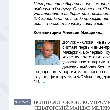
Центральная избирательная комиссия
выборах в Госдуму. Он поделен на 70 
участвовало в выборах всех созывов 
274 кандидата, но в ходе проверки пя
один – по собственному заявлению.
Комментарий Алексея Макаркина:
Допуск «Яблока» на вы
считает первый вице-пр
Макаркин. Во-первых, су
качеству подготовки до
укорененности партии в
думских выборах без пер
соцопросам, у партии мало шансов на 
случае, фиксируемая ФОМом поддержк
1%.
→
ПОЛИТОЛОГОРЛОВ / КОМПРОМИ
30/07/2026
СЕНАТОРСКИЙ МАНДАТ МЕЛИКО