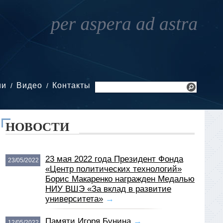
ии
Видео
Контакты
НОВОСТИ
23 мая 2022 года Президент Фонда
23/05/2022
«Центр политических технологий»
Борис Макаренко награжден Медалью
НИУ ВШЭ «За вклад в развитие
университета»
→
Памяти Игоря Бунина
→
12/05/2022