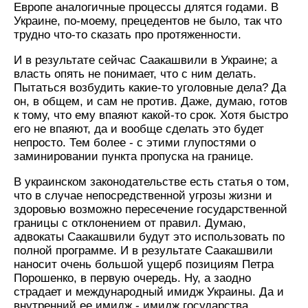
Европе аналогичные процессы длятся годами. В
Украине, по-моему, прецедентов не было, так что
трудно что-то сказать про протяженности.
И в результате сейчас Саакашвили в Украине; а
власть опять не понимает, что с ним делать.
Пытаться возбудить какие-то уголовные дела? Да
он, в общем, и сам не против. Даже, думаю, готов
к тому, что ему впаяют какой-то срок. Хотя быстро
его не впаяют, да и вообще сделать это будет
непросто. Тем более - с этими глупостями о
заминировании пункта пропуска на границе.
В украинском законодательстве есть статья о том,
что в случае непосредственной угрозы жизни и
здоровью возможно пересечение государственной
границы с отклонением от правил. Думаю,
адвокаты Саакашвили будут это использовать по
полной программе. И в результате Саакашвили
наносит очень большой ущерб позициям Петра
Порошенко, в первую очередь. Ну, а заодно
страдает и международный имидж Украины. Да и
внутренний ее имидж - имидж государства