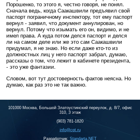
Порошенко, то этого я, честно говоря, не понял.
Сначала ведь, когда Саакашвили предъявил свой
паспорт пограничному инспектору, тот ему паспорт
вернул - заявил, что документ аннулирован, но
вернул. Потому что изымать его он, видимо, и не
имел права. А куда потом делся паспорт и делся
ли на самом деле или же это сам Саакашвили
придумал, я не знаю. Но если даже кто-то из
должностных лиц у него паспорт забрал, думаю,
рассказы о том, что лежит в кабинете президента,
- это уже фантазии.
Словом, вот тут достоверность фактов неясна. Но
думаю, как раз это не так важно.
101000 Москва, Большой Златоустинский переулок, д. 8/7, офис
310, 3 этаж
(903) 781-1820
info@cpt.ru
Разработчик:
Standarta.NET