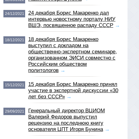
24 декабря Борис Макаренко дал
24/12/2021
интервью новостному порталу НИУ
ВШЭ, посвященное распаду СССР
→
18 декабря Борис Макаренко
18/12/2021
выступил с докладом на
общественно-экспертном семинаре,
организованном ЭИСИ совместно с
Российским обществом
политологов
→
15 декабря Борис Макаренко принял
15/12/2021
участие в экспертной дискуссии «30
лет без СССР»
→
Генеральный директор ВЦИОМ
29/09/2021
Валерий Федоров выпустил
рецензию на последнюю книгу
основателя ЦПТ Игоря Бунина
→