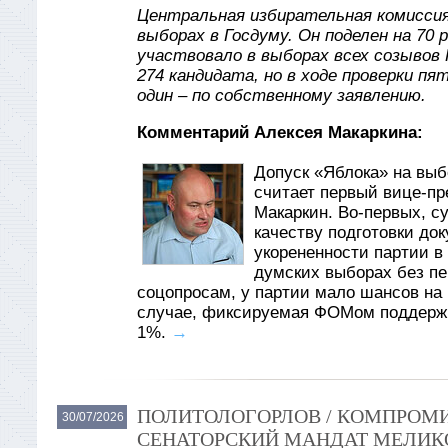
Центральная избирательная комиссия
выборах в Госдуму. Он поделен на 70 
участвовало в выборах всех созывов 
274 кандидата, но в ходе проверки пя
один – по собственному заявлению.
Комментарий Алексея Макаркина:
Допуск «Яблока» на вы
считает первый вице-пр
Макаркин. Во-первых, су
качеству подготовки до
укорененности партии в
думских выборах без пер
соцопросам, у партии мало шансов на 
случае, фиксируемая ФОМом поддержк
1%.
→
ПОЛИТОЛОГОРЛОВ / КОМПРОМИ
30/07/2026
СЕНАТОРСКИЙ МАНДАТ МЕЛИКО