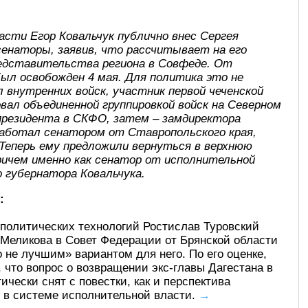
асти Егор Ковальчук публично внес Сергея
сенаторы, заявив, что рассчитывает на его
редставительства региона в Совфеде. От
ыл освобожден 4 мая. Для политика это не
 внутренних войск, участник первой чеченской
довал объединенной группировкой войск на Северном
 президента в СКФО, затем – замдиректора
е работал сенатором от Ставропольского края,
 Теперь ему предложили вернуться в верхнюю
ричем именно как сенатор от исполнительной
 губернатора Ковальчука.
:
политических технологий Ростислав Туровский
 Меликова в Совет Федерации от Брянской области
 не лучшим» вариантом для него. По его оценке,
, что вопрос о возвращении экс-главы Дагестана в
чески снят с повестки, как и перспектива
 в системе исполнительной власти.
→