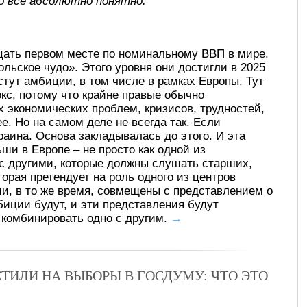
о все абсолютно понятно.
цать первом месте по номинальному ВВП в мире.
льское чудо». Этого уровня они достигли в 2025
стут амбиции, в том числе в рамках Европы. Тут
кс, потому что крайне правые обычно
 экономических проблем, кризисов, трудностей,
е. Но на самом деле не всегда так. Если
раина. Основа закладывалась до этого. И эта
ши в Европе – не просто как одной из
 с другими, которые должны слушать старших,
орая претендует на роль одного из центров
ии, в то же время, совмещены с представлением о
мбиции будут, и эти представления будут
т комбинировать одно с другим.
→
ТИЛИ НА ВЫБОРЫ В ГОСДУМУ: ЧТО ЭТО