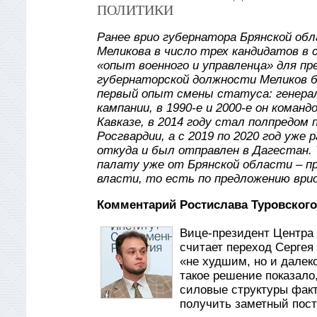
ПОЛИТИКИ
Ранее врио губернатора Брянской обл
Меликова в число трех кандидатов в 
«опыт военного и управленца» для п
губернаторской должности Меликов б
первый опыт смены статуса: генерал
кампании, в 1990-е и 2000-е он коман
Кавказе, в 2014 году стал полпредом
Росгвардии, а с 2019 по 2020 год уж
откуда и был отправлен в Дагестан.
палату уже от Брянской области – п
власти, то есть по предложению врио
Комментарий Ростислава Туровского
Вице-президент Центра 
считает переход Сергея
«не худшим, но и далеко
такое решение показало
силовые структуры факти
получить заметный пост