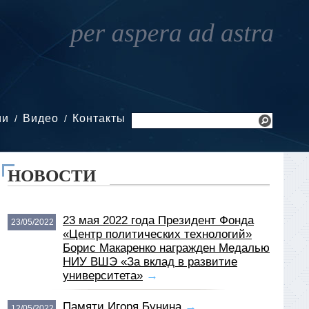
ии
Видео
Контакты
НОВОСТИ
23 мая 2022 года Президент Фонда
23/05/2022
«Центр политических технологий»
Борис Макаренко награжден Медалью
НИУ ВШЭ «За вклад в развитие
университета»
→
Памяти Игоря Бунина
→
12/05/2022