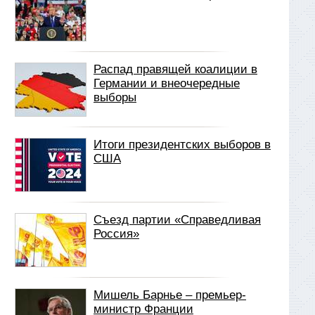
Распад правящей коалиции в
Германии и внеочередные
выборы
Итоги президентских выборов в
США
Съезд партии «Справедливая
Россия»
Мишель Барнье – премьер-
министр Франции