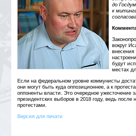
до Госду
к митинг
согласова
Коммента
Законопро
вокруг Ис
внесения 
настроени
будут ис
местах дл
Если на федеральном уровне коммунисты достат
они могут быть куда оппозиционнее, а к протест
оппоненты власти. Это очередное ужесточение з
президентских выборов в 2018 году, ведь посл
протестами.
Версия для печати