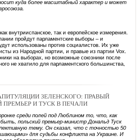
носит куда более масштабный характер и может
вросоюза.
как внутрииспанское, так и европейское измерения.
пании пройдут парламентские выборы – и
удут использованы против социалистов. Их уже
исты из Народной партии, и правые из партии Vox.
рники на выборах, но возможные союзники после
много не хватило для парламентского большинства,
КАПИТУЛЯЦИИ ЗЕЛЕНСКОГО: ПРАВЫЙ
Й ПРЕМЬЕР И ТУСК В ПЕЧАЛИ
оронке среди полей под Люблином то, что, как
 быть, польский премьер-министр Дональд Туск
спективную тему. Он сказал, что с точностью 50
ешающими» для судьбы конфликта на Украине. И