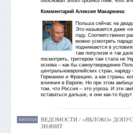
обосновал этот прогноз тем, что эт
Комментарий Алексея Макаркина:
Польша сейчас на двад
Это называется даже «по
году. Соответственно ра
можно усмотреть парадо
поднимаются в условиях
там популизм и так дале
посмотреть, триггером там стала не Ук
основа – как бы самоутверждение Поль
центральноевропейских стран, наряду
Германию и Францию, а как страны, кот
влияния в Европе. Но при этом амбиц
том, что Россия – это угроза. И эти а
оставаться дальше, и они как-то буду
ВЕДОМОСТИ / «ЯБЛОКО» ДОПУС
30/07/2026
ЗНАЧИТ