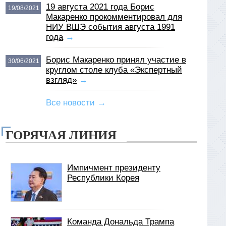
19 августа 2021 года Борис
19/08/2021
Макаренко прокомментировал для
НИУ ВШЭ события августа 1991
года
→
Борис Макаренко принял участие в
30/06/2021
круглом столе клуба «Экспертный
взгляд»
→
Все новости →
ГОРЯЧАЯ ЛИНИЯ
Импичмент президенту
Республики Корея
Команда Дональда Трампа