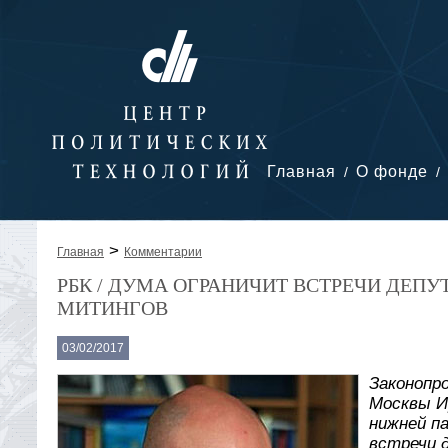
Главная
О фонде
>
Главная
Комментарии
РБК / ДУМА ОГРАНИЧИТ ВСТРЕЧИ ДЕПУ
МИТИНГОВ
03/02/2017
Законопр
Москвы И
нижней п
встречи 