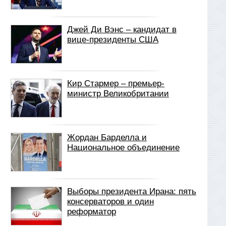
Джей Ди Вэнс – кандидат в
вице-президенты США
Кир Стармер – премьер-
министр Великобритании
Жордан Барделла и
Национальное объединение
Выборы президента Ирана: пять
консерваторов и один
реформатор