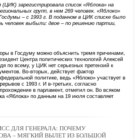
 (ЦИК) зарегистрировала список «Яблока» на
региональных групп, в нем 269 человек. «Яблоко»
Госдумы – с 1993 г. В поданном в ЦИК списке было
ть человек выбыли: двое – по решению партии,
боры в Госдуму можно объяснить тремя причинами,
езидент Центра политических технологий Алексей
дя по всему, у ЦИК нет серьезных претензий к
кументов. Во-вторых, действует фактор
 федеральной политике, ведь «Яблоко» участвует в
ерывов с 1993 г. И в-третьих, согласно
прохождение в парламент, отметил он. Во всяком
а «Яблока» по данным на 19 июля составляет
СС ДЛЯ ГЕНЕРАЛА: ПОЧЕМУ
ВА – МЯГКИЙ ВЫЛЕТ ИЗ БОЛЬШОЙ