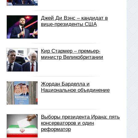
Джей Ди Вэнс – кандидат в
вице-президенты США
Кир Стармер – премьер-
министр Великобритании
Жордан Барделла и
Национальное объединение
Выборы президента Ирана: пять
консерваторов и один
реформатор