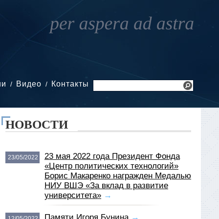
ии
Видео
Контакты
НОВОСТИ
23 мая 2022 года Президент Фонда
23/05/2022
«Центр политических технологий»
Борис Макаренко награжден Медалью
НИУ ВШЭ «За вклад в развитие
университета»
→
Памяти Игоря Бунина
→
12/05/2022