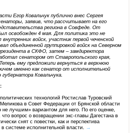
асти Егор Ковальчук публично внес Сергея
сенаторы, заявив, что рассчитывает на его
редставительства региона в Совфеде. От
ыл освобожден 4 мая. Для политика это не
 внутренних войск, участник первой чеченской
довал объединенной группировкой войск на Северном
 президента в СКФО, затем – замдиректора
е работал сенатором от Ставропольского края,
 Теперь ему предложили вернуться в верхнюю
ричем именно как сенатор от исполнительной
 губернатора Ковальчука.
:
политических технологий Ростислав Туровский
 Меликова в Совет Федерации от Брянской области
 не лучшим» вариантом для него. По его оценке,
, что вопрос о возвращении экс-главы Дагестана в
чески снят с повестки, как и перспектива
 в системе исполнительной власти.
→