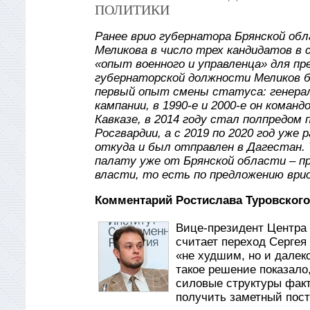
ПОЛИТИКИ
Ранее врио губернатора Брянской обл
Меликова в число трех кандидатов в 
«опыт военного и управленца» для п
губернаторской должности Меликов б
первый опыт смены статуса: генерал
кампании, в 1990-е и 2000-е он коман
Кавказе, в 2014 году стал полпредом
Росгвардии, а с 2019 по 2020 год уж
откуда и был отправлен в Дагестан.
палату уже от Брянской области – п
власти, то есть по предложению врио
Комментарий Ростислава Туровского
Вице-президент Центра 
считает переход Сергея
«не худшим, но и далеко
такое решение показало
силовые структуры факти
получить заметный пост