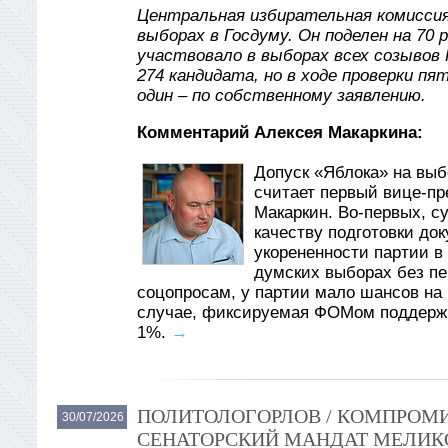
Центральная избирательная комиссия
выборах в Госдуму. Он поделен на 70 
участвовало в выборах всех созывов 
274 кандидата, но в ходе проверки пя
один – по собственному заявлению.
Комментарий Алексея Макаркина:
Допуск «Яблока» на вы
считает первый вице-пр
Макаркин. Во-первых, су
качеству подготовки до
укорененности партии в
думских выборах без пер
соцопросам, у партии мало шансов на 
случае, фиксируемая ФОМом поддержк
1%.
→
ПОЛИТОЛОГОРЛОВ / КОМПРОМИ
30/07/2026
СЕНАТОРСКИЙ МАНДАТ МЕЛИКО