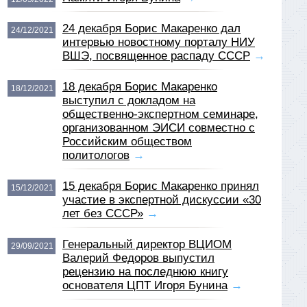
24 декабря Борис Макаренко дал
24/12/2021
интервью новостному порталу НИУ
ВШЭ, посвященное распаду СССР
→
18 декабря Борис Макаренко
18/12/2021
выступил с докладом на
общественно-экспертном семинаре,
организованном ЭИСИ совместно с
Российским обществом
политологов
→
15 декабря Борис Макаренко принял
15/12/2021
участие в экспертной дискуссии «30
лет без СССР»
→
Генеральный директор ВЦИОМ
29/09/2021
Валерий Федоров выпустил
рецензию на последнюю книгу
основателя ЦПТ Игоря Бунина
→