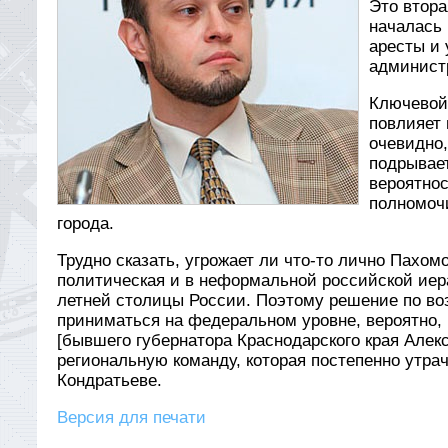
Это втора
началась 
аресты и
админист
Ключевой 
повлияет 
очевидно,
подрывает
вероятнос
полномочи
города.
Трудно сказать, угрожает ли что-то лично Пахом
политическая и в неформальной российской иера
летней столицы России. Поэтому решение по во
приниматься на федеральном уровне, вероятно, 
[бывшего губернатора Краснодарского края Алек
региональную команду, которая постепенно утра
Кондратьеве.
Версия для печати