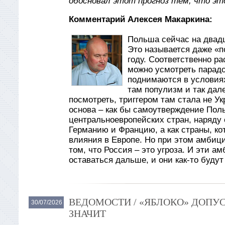
обосновал этот прогноз тем, что эт
Комментарий Алексея Макаркина:
Польша сейчас на двад
Это называется даже «по
году. Соответственно ра
можно усмотреть парадо
поднимаются в условиях
там популизм и так дале
посмотреть, триггером там стала не Ук
основа – как бы самоутверждение Поль
центральноевропейских стран, наряду
Германию и Францию, а как страны, кот
влияния в Европе. Но при этом амбиц
том, что Россия – это угроза. И эти а
оставаться дальше, и они как-то буду
ВЕДОМОСТИ / «ЯБЛОКО» ДОПУС
30/07/2026
ЗНАЧИТ