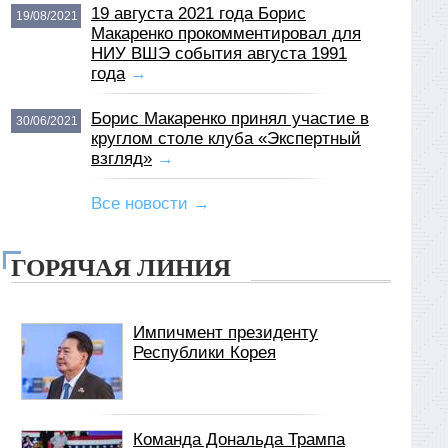
19 августа 2021 года Борис
19/08/2021
Макаренко прокомментировал для
НИУ ВШЭ события августа 1991
года
→
Борис Макаренко принял участие в
30/06/2021
круглом столе клуба «Экспертный
взгляд»
→
Все новости →
ГОРЯЧАЯ ЛИНИЯ
Импичмент президенту
Республики Корея
Команда Дональда Трампа