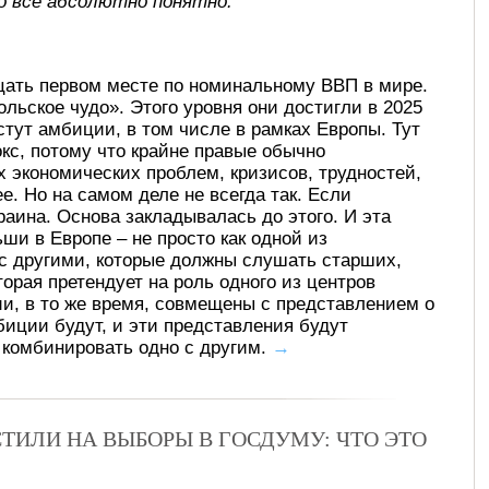
о все абсолютно понятно.
цать первом месте по номинальному ВВП в мире.
льское чудо». Этого уровня они достигли в 2025
стут амбиции, в том числе в рамках Европы. Тут
кс, потому что крайне правые обычно
 экономических проблем, кризисов, трудностей,
е. Но на самом деле не всегда так. Если
раина. Основа закладывалась до этого. И эта
ши в Европе – не просто как одной из
 с другими, которые должны слушать старших,
орая претендует на роль одного из центров
ии, в то же время, совмещены с представлением о
мбиции будут, и эти представления будут
т комбинировать одно с другим.
→
ТИЛИ НА ВЫБОРЫ В ГОСДУМУ: ЧТО ЭТО