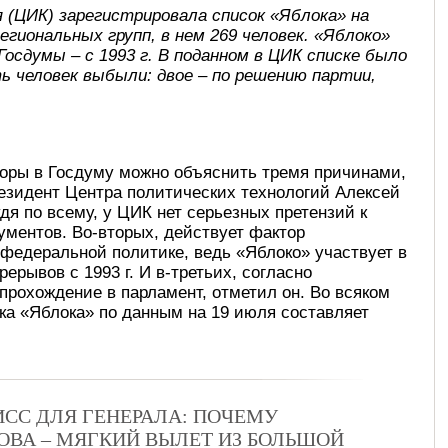
 (ЦИК) зарегистрировала список «Яблока» на
региональных групп, в нем 269 человек. «Яблоко»
Госдумы – с 1993 г. В поданном в ЦИК списке было
ть человек выбыли: двое – по решению партии,
боры в Госдуму можно объяснить тремя причинами,
езидент Центра политических технологий Алексей
дя по всему, у ЦИК нет серьезных претензий к
кументов. Во-вторых, действует фактор
 федеральной политике, ведь «Яблоко» участвует в
ерывов с 1993 г. И в-третьих, согласно
прохождение в парламент, отметил он. Во всяком
а «Яблока» по данным на 19 июля составляет
СС ДЛЯ ГЕНЕРАЛА: ПОЧЕМУ
ВА – МЯГКИЙ ВЫЛЕТ ИЗ БОЛЬШОЙ