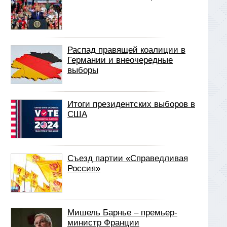
Распад правящей коалиции в
Германии и внеочередные
выборы
Итоги президентских выборов в
США
Съезд партии «Справедливая
Россия»
Мишель Барнье – премьер-
министр Франции