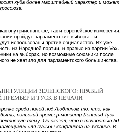
носит куда более масштабный характер и может
вросоюза.
как внутрииспанское, так и европейское измерения.
пании пройдут парламентские выборы – и
удут использованы против социалистов. Их уже
исты из Народной партии, и правые из партии Vox.
рники на выборах, но возможные союзники после
много не хватило для парламентского большинства,
КАПИТУЛЯЦИИ ЗЕЛЕНСКОГО: ПРАВЫЙ
Й ПРЕМЬЕР И ТУСК В ПЕЧАЛИ
оронке среди полей под Люблином то, что, как
 быть, польский премьер-министр Дональд Туск
спективную тему. Он сказал, что с точностью 50
ешающими» для судьбы конфликта на Украине. И