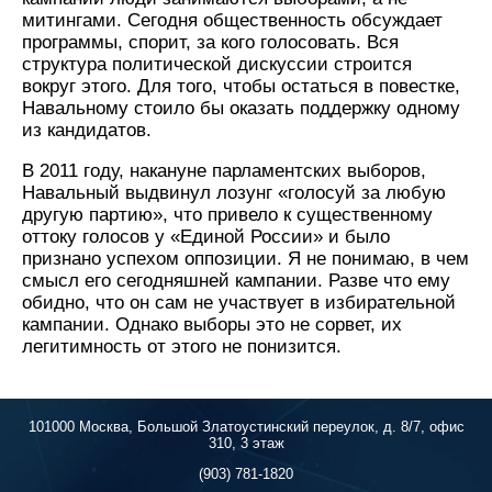
митингами. Сегодня общественность обсуждает
программы, спорит, за кого голосовать. Вся
структура политической дискуссии строится
вокруг этого. Для того, чтобы остаться в повестке,
Навальному стоило бы оказать поддержку одному
из кандидатов.
В 2011 году, накануне парламентских выборов,
Навальный выдвинул лозунг «голосуй за любую
другую партию», что привело к существенному
оттоку голосов у «Единой России» и было
признано успехом оппозиции. Я не понимаю, в чем
смысл его сегодняшней кампании. Разве что ему
обидно, что он сам не участвует в избирательной
кампании. Однако выборы это не сорвет, их
легитимность от этого не понизится.
101000 Москва, Большой Златоустинский переулок, д. 8/7, офис
310, 3 этаж
(903) 781-1820