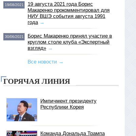
19 августа 2021 года Борис
19/08/2021
Макаренко прокомментировал для
НИУ ВШЭ события августа 1991
года
→
Борис Макаренко принял участие в
30/06/2021
круглом столе клуба «Экспертный
взгляд»
→
Все новости →
ГОРЯЧАЯ ЛИНИЯ
Импичмент президенту
Республики Корея
Команда Дональда Трампа