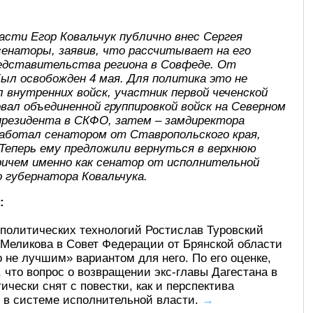
асти Егор Ковальчук публично внес Сергея
сенаторы, заявив, что рассчитывает на его
редставительства региона в Совфеде. От
ыл освобожден 4 мая. Для политика это не
 внутренних войск, участник первой чеченской
довал объединенной группировкой войск на Северном
 президента в СКФО, затем – замдиректора
е работал сенатором от Ставропольского края,
 Теперь ему предложили вернуться в верхнюю
ричем именно как сенатор от исполнительной
 губернатора Ковальчука.
:
политических технологий Ростислав Туровский
 Меликова в Совет Федерации от Брянской области
 не лучшим» вариантом для него. По его оценке,
, что вопрос о возвращении экс-главы Дагестана в
чески снят с повестки, как и перспектива
 в системе исполнительной власти.
→