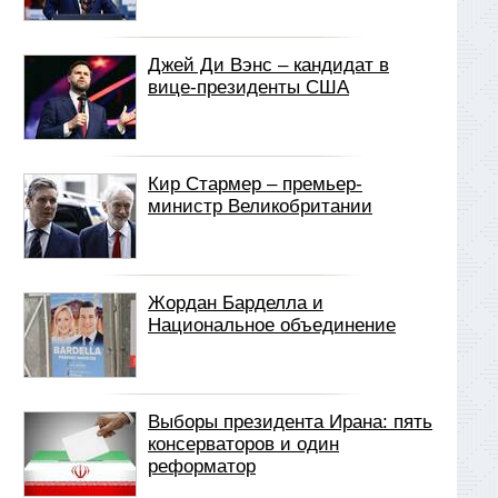
Джей Ди Вэнс – кандидат в
вице-президенты США
Кир Стармер – премьер-
министр Великобритании
Жордан Барделла и
Национальное объединение
Выборы президента Ирана: пять
консерваторов и один
реформатор