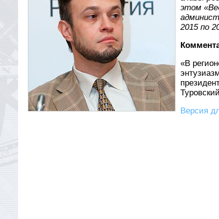
этом «Ве
админист
2015 по 2
Коммента
«В регион
энтузиазм
президен
Туровский
Версия дл