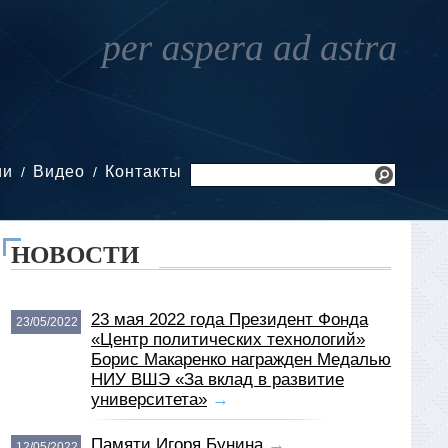
ии
Видео
Контакты
НОВОСТИ
23 мая 2022 года Президент Фонда
23/05/2022
«Центр политических технологий»
Борис Макаренко награжден Медалью
НИУ ВШЭ «За вклад в развитие
университета»
→
Памяти Игоря Бунина
→
12/05/2022