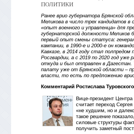
ПОЛИТИКИ
Ранее врио губернатора Брянской обл
Меликова в число трех кандидатов в 
«опыт военного и управленца» для п
губернаторской должности Меликов б
первый опыт смены статуса: генерал
кампании, в 1990-е и 2000-е он коман
Кавказе, в 2014 году стал полпредом
Росгвардии, а с 2019 по 2020 год уж
откуда и был отправлен в Дагестан.
палату уже от Брянской области – п
власти, то есть по предложению врио
Комментарий Ростислава Туровского
Вице-президент Центра 
считает переход Сергея
«не худшим, но и далеко
такое решение показало
силовые структуры факти
получить заметный пост