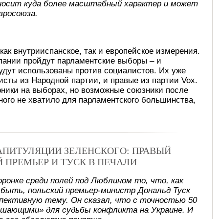
носит куда более масштабный характер и может
вросоюза.
как внутрииспанское, так и европейское измерения.
пании пройдут парламентские выборы – и
удут использованы против социалистов. Их уже
исты из Народной партии, и правые из партии Vox.
рники на выборах, но возможные союзники после
много не хватило для парламентского большинства,
КАПИТУЛЯЦИИ ЗЕЛЕНСКОГО: ПРАВЫЙ
Й ПРЕМЬЕР И ТУСК В ПЕЧАЛИ
оронке среди полей под Люблином то, что, как
 быть, польский премьер-министр Дональд Туск
спективную тему. Он сказал, что с точностью 50
ешающими» для судьбы конфликта на Украине. И