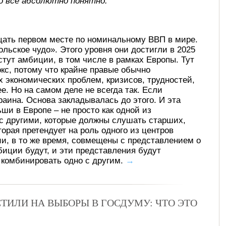
о все абсолютно понятно.
цать первом месте по номинальному ВВП в мире.
льское чудо». Этого уровня они достигли в 2025
стут амбиции, в том числе в рамках Европы. Тут
кс, потому что крайне правые обычно
 экономических проблем, кризисов, трудностей,
е. Но на самом деле не всегда так. Если
раина. Основа закладывалась до этого. И эта
ши в Европе – не просто как одной из
 с другими, которые должны слушать старших,
орая претендует на роль одного из центров
ии, в то же время, совмещены с представлением о
мбиции будут, и эти представления будут
т комбинировать одно с другим.
→
ТИЛИ НА ВЫБОРЫ В ГОСДУМУ: ЧТО ЭТО