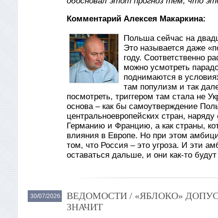
обосновал этот прогноз тем, что эт
Комментарий Алексея Макаркина:
Польша сейчас на двад
Это называется даже «по
году. Соответственно ра
можно усмотреть парадо
поднимаются в условиях
там популизм и так дале
посмотреть, триггером там стала не Ук
основа – как бы самоутверждение Поль
центральноевропейских стран, наряду
Германию и Францию, а как страны, кот
влияния в Европе. Но при этом амбиц
том, что Россия – это угроза. И эти а
оставаться дальше, и они как-то буду
ВЕДОМОСТИ / «ЯБЛОКО» ДОПУС
30/07/2026
ЗНАЧИТ