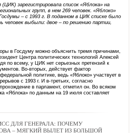
 (ЦИК) зарегистрировала список «Яблока» на
региональных групп, в нем 269 человек. «Яблоко»
Госдумы – с 1993 г. В поданном в ЦИК списке было
ть человек выбыли: двое – по решению партии,
боры в Госдуму можно объяснить тремя причинами,
езидент Центра политических технологий Алексей
дя по всему, у ЦИК нет серьезных претензий к
кументов. Во-вторых, действует фактор
 федеральной политике, ведь «Яблоко» участвует в
ерывов с 1993 г. И в-третьих, согласно
прохождение в парламент, отметил он. Во всяком
а «Яблока» по данным на 19 июля составляет
СС ДЛЯ ГЕНЕРАЛА: ПОЧЕМУ
ВА – МЯГКИЙ ВЫЛЕТ ИЗ БОЛЬШОЙ