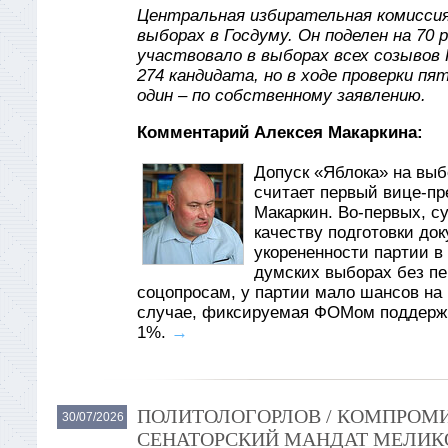
Центральная избирательная комиссия
выборах в Госдуму. Он поделен на 70 
участвовало в выборах всех созывов 
274 кандидата, но в ходе проверки пя
один – по собственному заявлению.
Комментарий Алексея Макаркина:
Допуск «Яблока» на вы
считает первый вице-пр
Макаркин. Во-первых, су
качеству подготовки до
укорененности партии в
думских выборах без пер
соцопросам, у партии мало шансов на 
случае, фиксируемая ФОМом поддержк
1%.
→
ПОЛИТОЛОГОРЛОВ / КОМПРОМИ
30/07/2026
СЕНАТОРСКИЙ МАНДАТ МЕЛИКО