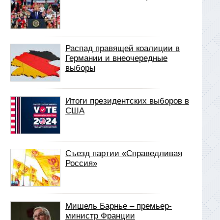
Распад правящей коалиции в
Германии и внеочередные
выборы
Итоги президентских выборов в
США
Съезд партии «Справедливая
Россия»
Мишель Барнье – премьер-
министр Франции