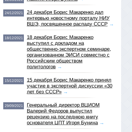
24 декабря Борис Макаренко дал
24/12/2021
интервью новостному порталу НИУ
ВШЭ, посвященное распаду СССР
→
18 декабря Борис Макаренко
18/12/2021
выступил с докладом на
общественно-экспертном семинаре,
организованном ЭИСИ совместно с
Российским обществом
политологов
→
15 декабря Борис Макаренко принял
15/12/2021
участие в экспертной дискуссии «30
лет без СССР»
→
Генеральный директор ВЦИОМ
29/09/2021
Валерий Федоров выпустил
рецензию на последнюю книгу
основателя ЦПТ Игоря Бунина
→