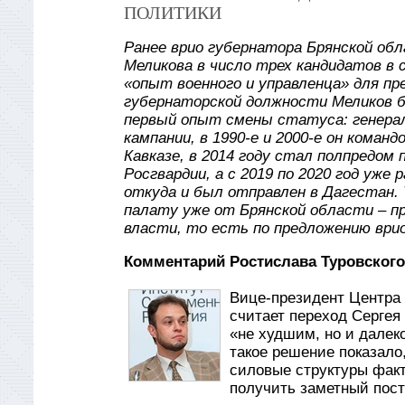
ПОЛИТИКИ
Ранее врио губернатора Брянской обл
Меликова в число трех кандидатов в 
«опыт военного и управленца» для п
губернаторской должности Меликов б
первый опыт смены статуса: генерал
кампании, в 1990-е и 2000-е он коман
Кавказе, в 2014 году стал полпредом
Росгвардии, а с 2019 по 2020 год уж
откуда и был отправлен в Дагестан.
палату уже от Брянской области – п
власти, то есть по предложению врио
Комментарий Ростислава Туровского
Вице-президент Центра 
считает переход Сергея
«не худшим, но и далеко
такое решение показало
силовые структуры факти
получить заметный пост