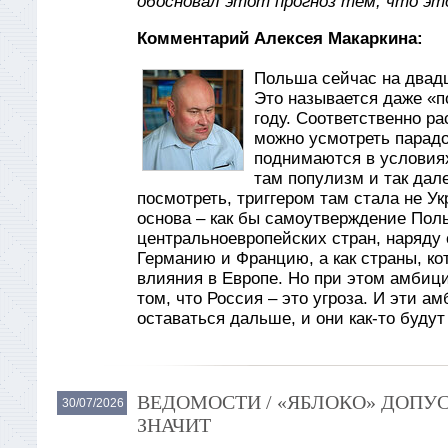
обосновал этот прогноз тем, что эт
Комментарий Алексея Макаркина:
Польша сейчас на двад
Это называется даже «по
году. Соответственно ра
можно усмотреть парадо
поднимаются в условиях
там популизм и так дале
посмотреть, триггером там стала не Ук
основа – как бы самоутверждение Поль
центральноевропейских стран, наряду
Германию и Францию, а как страны, кот
влияния в Европе. Но при этом амбиц
том, что Россия – это угроза. И эти а
оставаться дальше, и они как-то буду
ВЕДОМОСТИ / «ЯБЛОКО» ДОПУС
30/07/2026
ЗНАЧИТ