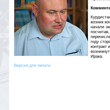
Коммента
Курдистан
возник ко
начали эк
посчитав,
перечисл
году стор
контракт 
возникну
Ирака.
Версия для печати