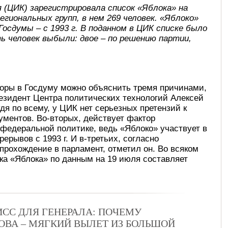
 (ЦИК) зарегистрировала список «Яблока» на
региональных групп, в нем 269 человек. «Яблоко»
Госдумы – с 1993 г. В поданном в ЦИК списке было
ть человек выбыли: двое – по решению партии,
боры в Госдуму можно объяснить тремя причинами,
езидент Центра политических технологий Алексей
дя по всему, у ЦИК нет серьезных претензий к
кументов. Во-вторых, действует фактор
 федеральной политике, ведь «Яблоко» участвует в
ерывов с 1993 г. И в-третьих, согласно
прохождение в парламент, отметил он. Во всяком
а «Яблока» по данным на 19 июля составляет
СС ДЛЯ ГЕНЕРАЛА: ПОЧЕМУ
ВА – МЯГКИЙ ВЫЛЕТ ИЗ БОЛЬШОЙ