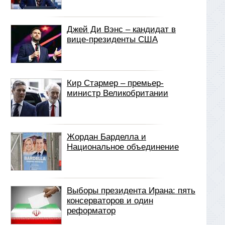
Джей Ди Вэнс – кандидат в
вице-президенты США
Кир Стармер – премьер-
министр Великобритании
Жордан Барделла и
Национальное объединение
Выборы президента Ирана: пять
консерваторов и один
реформатор