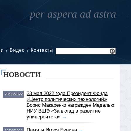
ии
Видео
Контакты
НОВОСТИ
23 мая 2022 года Президент Фонда
23/05/2022
«Центр политических технологий»
Борис Макаренко награжден Медалью
НИУ ВШЭ «За вклад в развитие
университета»
→
Памяти Игоря Бунина
→
12/05/2022