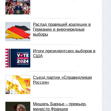
Распад правящей коалиции в
Германии и внеочередные
выборы
Итоги президентских выборов в
США
Съезд партии «Справедливая
Россия»
Мишель Барнье – премьер-
министр Франции