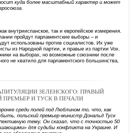
носит куда более масштабный характер и может
вросоюза.
как внутрииспанское, так и европейское измерения.
пании пройдут парламентские выборы – и
удут использованы против социалистов. Их уже
исты из Народной партии, и правые из партии Vox.
рники на выборах, но возможные союзники после
много не хватило для парламентского большинства,
КАПИТУЛЯЦИИ ЗЕЛЕНСКОГО: ПРАВЫЙ
Й ПРЕМЬЕР И ТУСК В ПЕЧАЛИ
оронке среди полей под Люблином то, что, как
 быть, польский премьер-министр Дональд Туск
спективную тему. Он сказал, что с точностью 50
ешающими» для судьбы конфликта на Украине. И