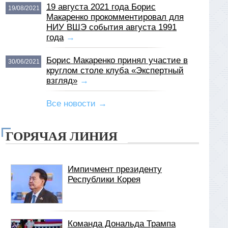
19 августа 2021 года Борис
19/08/2021
Макаренко прокомментировал для
НИУ ВШЭ события августа 1991
года
→
Борис Макаренко принял участие в
30/06/2021
круглом столе клуба «Экспертный
взгляд»
→
Все новости →
ГОРЯЧАЯ ЛИНИЯ
Импичмент президенту
Республики Корея
Команда Дональда Трампа