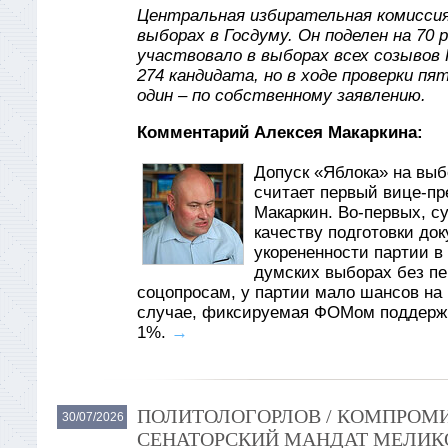
Центральная избирательная комиссия
выборах в Госдуму. Он поделен на 70 
участвовало в выборах всех созывов 
274 кандидата, но в ходе проверки пя
один – по собственному заявлению.
Комментарий Алексея Макаркина:
Допуск «Яблока» на вы
считает первый вице-пр
Макаркин. Во-первых, су
качеству подготовки до
укорененности партии в
думских выборах без пер
соцопросам, у партии мало шансов на 
случае, фиксируемая ФОМом поддержк
1%.
→
ПОЛИТОЛОГОРЛОВ / КОМПРОМИ
30/07/2026
СЕНАТОРСКИЙ МАНДАТ МЕЛИКО