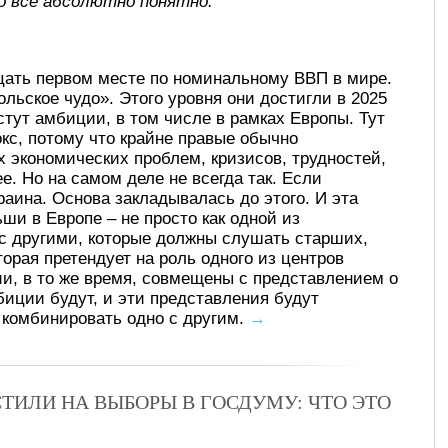
о все абсолютно понятно.
цать первом месте по номинальному ВВП в мире.
льское чудо». Этого уровня они достигли в 2025
стут амбиции, в том числе в рамках Европы. Тут
кс, потому что крайне правые обычно
 экономических проблем, кризисов, трудностей,
е. Но на самом деле не всегда так. Если
раина. Основа закладывалась до этого. И эта
ши в Европе – не просто как одной из
 с другими, которые должны слушать старших,
орая претендует на роль одного из центров
ии, в то же время, совмещены с представлением о
мбиции будут, и эти представления будут
т комбинировать одно с другим.
→
ТИЛИ НА ВЫБОРЫ В ГОСДУМУ: ЧТО ЭТО