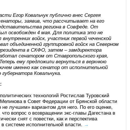
асти Егор Ковальчук публично внес Сергея
сенаторы, заявив, что рассчитывает на его
редставительства региона в Совфеде. От
ыл освобожден 4 мая. Для политика это не
 внутренних войск, участник первой чеченской
довал объединенной группировкой войск на Северном
 президента в СКФО, затем – замдиректора
е работал сенатором от Ставропольского края,
 Теперь ему предложили вернуться в верхнюю
ричем именно как сенатор от исполнительной
 губернатора Ковальчука.
:
политических технологий Ростислав Туровский
 Меликова в Совет Федерации от Брянской области
 не лучшим» вариантом для него. По его оценке,
, что вопрос о возвращении экс-главы Дагестана в
чески снят с повестки, как и перспектива
 в системе исполнительной власти.
→