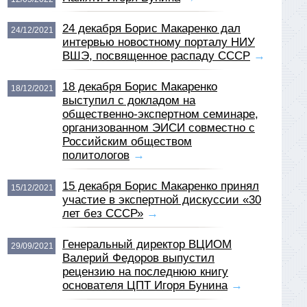
24 декабря Борис Макаренко дал
24/12/2021
интервью новостному порталу НИУ
ВШЭ, посвященное распаду СССР
→
18 декабря Борис Макаренко
18/12/2021
выступил с докладом на
общественно-экспертном семинаре,
организованном ЭИСИ совместно с
Российским обществом
политологов
→
15 декабря Борис Макаренко принял
15/12/2021
участие в экспертной дискуссии «30
лет без СССР»
→
Генеральный директор ВЦИОМ
29/09/2021
Валерий Федоров выпустил
рецензию на последнюю книгу
основателя ЦПТ Игоря Бунина
→