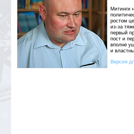
Митинги 
политиче
ростом це
из-за тяж
первый пр
пост и пе
вполне уш
и властн
Версия дл