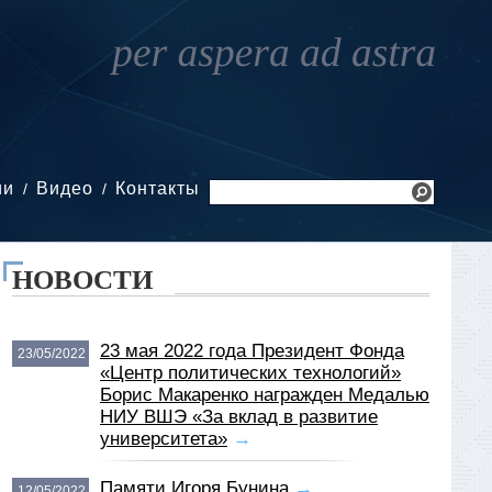
ии
Видео
Контакты
НОВОСТИ
23 мая 2022 года Президент Фонда
23/05/2022
«Центр политических технологий»
Борис Макаренко награжден Медалью
НИУ ВШЭ «За вклад в развитие
университета»
→
Памяти Игоря Бунина
→
12/05/2022