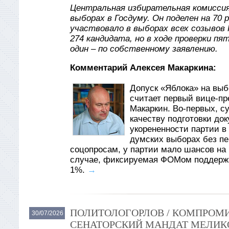
Центральная избирательная комиссия
выборах в Госдуму. Он поделен на 70 
участвовало в выборах всех созывов 
274 кандидата, но в ходе проверки пя
один – по собственному заявлению.
Комментарий Алексея Макаркина:
Допуск «Яблока» на вы
считает первый вице-пр
Макаркин. Во-первых, су
качеству подготовки до
укорененности партии в
думских выборах без пер
соцопросам, у партии мало шансов на 
случае, фиксируемая ФОМом поддержк
1%.
→
ПОЛИТОЛОГОРЛОВ / КОМПРОМИ
30/07/2026
СЕНАТОРСКИЙ МАНДАТ МЕЛИКО