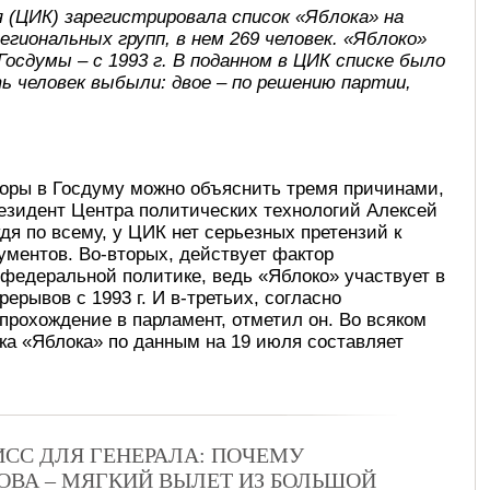
 (ЦИК) зарегистрировала список «Яблока» на
региональных групп, в нем 269 человек. «Яблоко»
Госдумы – с 1993 г. В поданном в ЦИК списке было
ть человек выбыли: двое – по решению партии,
боры в Госдуму можно объяснить тремя причинами,
езидент Центра политических технологий Алексей
дя по всему, у ЦИК нет серьезных претензий к
кументов. Во-вторых, действует фактор
 федеральной политике, ведь «Яблоко» участвует в
ерывов с 1993 г. И в-третьих, согласно
прохождение в парламент, отметил он. Во всяком
а «Яблока» по данным на 19 июля составляет
СС ДЛЯ ГЕНЕРАЛА: ПОЧЕМУ
ВА – МЯГКИЙ ВЫЛЕТ ИЗ БОЛЬШОЙ