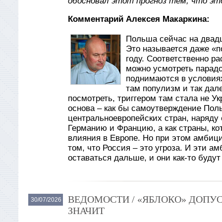
обосновал этот прогноз тем, что эт
Комментарий Алексея Макаркина:
Польша сейчас на двад
Это называется даже «по
году. Соответственно ра
можно усмотреть парадо
поднимаются в условиях
там популизм и так дале
посмотреть, триггером там стала не Ук
основа – как бы самоутверждение Поль
центральноевропейских стран, наряду
Германию и Францию, а как страны, кот
влияния в Европе. Но при этом амбиц
том, что Россия – это угроза. И эти а
оставаться дальше, и они как-то буду
ВЕДОМОСТИ / «ЯБЛОКО» ДОПУС
30/07/2026
ЗНАЧИТ