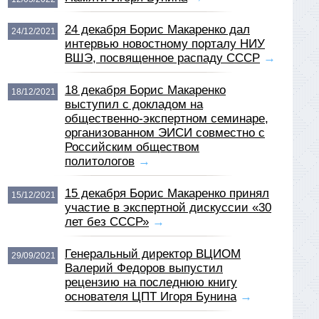
24 декабря Борис Макаренко дал
24/12/2021
интервью новостному порталу НИУ
ВШЭ, посвященное распаду СССР
→
18 декабря Борис Макаренко
18/12/2021
выступил с докладом на
общественно-экспертном семинаре,
организованном ЭИСИ совместно с
Российским обществом
политологов
→
15 декабря Борис Макаренко принял
15/12/2021
участие в экспертной дискуссии «30
лет без СССР»
→
Генеральный директор ВЦИОМ
29/09/2021
Валерий Федоров выпустил
рецензию на последнюю книгу
основателя ЦПТ Игоря Бунина
→