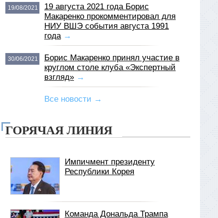
19 августа 2021 года Борис
19/08/2021
Макаренко прокомментировал для
НИУ ВШЭ события августа 1991
года
→
Борис Макаренко принял участие в
30/06/2021
круглом столе клуба «Экспертный
взгляд»
→
Все новости →
ГОРЯЧАЯ ЛИНИЯ
Импичмент президенту
Республики Корея
Команда Дональда Трампа