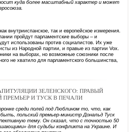
носит куда более масштабный характер и может
вросоюза.
как внутрииспанское, так и европейское измерения.
пании пройдут парламентские выборы – и
удут использованы против социалистов. Их уже
исты из Народной партии, и правые из партии Vox.
рники на выборах, но возможные союзники после
много не хватило для парламентского большинства,
КАПИТУЛЯЦИИ ЗЕЛЕНСКОГО: ПРАВЫЙ
Й ПРЕМЬЕР И ТУСК В ПЕЧАЛИ
оронке среди полей под Люблином то, что, как
 быть, польский премьер-министр Дональд Туск
спективную тему. Он сказал, что с точностью 50
ешающими» для судьбы конфликта на Украине. И