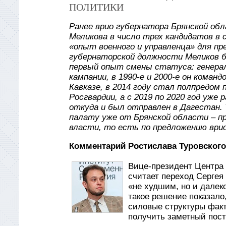
ПОЛИТИКИ
Ранее врио губернатора Брянской обл
Меликова в число трех кандидатов в 
«опыт военного и управленца» для п
губернаторской должности Меликов б
первый опыт смены статуса: генерал
кампании, в 1990-е и 2000-е он коман
Кавказе, в 2014 году стал полпредом
Росгвардии, а с 2019 по 2020 год уж
откуда и был отправлен в Дагестан.
палату уже от Брянской области – п
власти, то есть по предложению врио
Комментарий Ростислава Туровского
Вице-президент Центра 
считает переход Сергея
«не худшим, но и далеко
такое решение показало
силовые структуры факти
получить заметный пост