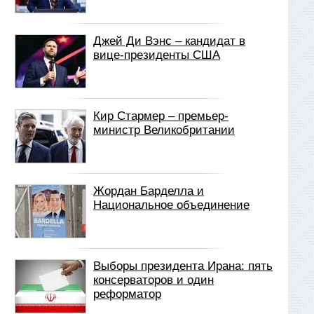
Джей Ди Вэнс – кандидат в
вице-президенты США
Кир Стармер – премьер-
министр Великобритании
Жордан Барделла и
Национальное объединение
Выборы президента Ирана: пять
консерваторов и один
реформатор