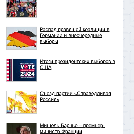
Распад правящей коалиции в
Германии и внеочередные
выборы
Итоги президентских выборов в
США
Съезд партии «Справедливая
Россия»
Мишель Барнье – премьер-
министр Франции