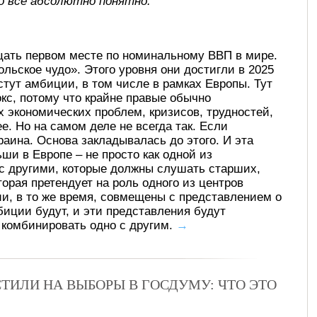
о все абсолютно понятно.
цать первом месте по номинальному ВВП в мире.
льское чудо». Этого уровня они достигли в 2025
стут амбиции, в том числе в рамках Европы. Тут
кс, потому что крайне правые обычно
 экономических проблем, кризисов, трудностей,
е. Но на самом деле не всегда так. Если
раина. Основа закладывалась до этого. И эта
ши в Европе – не просто как одной из
 с другими, которые должны слушать старших,
орая претендует на роль одного из центров
ии, в то же время, совмещены с представлением о
мбиции будут, и эти представления будут
т комбинировать одно с другим.
→
ТИЛИ НА ВЫБОРЫ В ГОСДУМУ: ЧТО ЭТО