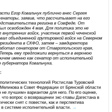
асти Егор Ковальчук публично внес Сергея
сенаторы, заявив, что рассчитывает на его
редставительства региона в Совфеде. От
ыл освобожден 4 мая. Для политика это не
 внутренних войск, участник первой чеченской
довал объединенной группировкой войск на Северном
 президента в СКФО, затем – замдиректора
е работал сенатором от Ставропольского края,
 Теперь ему предложили вернуться в верхнюю
ричем именно как сенатор от исполнительной
 губернатора Ковальчука.
:
политических технологий Ростислав Туровский
 Меликова в Совет Федерации от Брянской области
 не лучшим» вариантом для него. По его оценке,
, что вопрос о возвращении экс-главы Дагестана в
чески снят с повестки, как и перспектива
 в системе исполнительной власти.
→