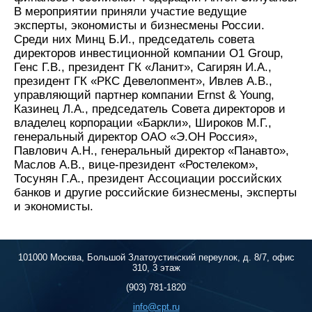
В мероприятии приняли участие ведущие
эксперты, экономисты и бизнесмены России.
Среди них Минц Б.И., председатель совета
директоров инвестиционной компании O1 Group,
Генс Г.В., президент ГК «Ланит», Сагирян И.А.,
президент ГК «РКС Девелопмент», Ивлев А.В.,
управляющий партнер компании Ernst & Young,
Казинец Л.А., председатель Совета директоров и
владелец корпорации «Баркли», Широков М.Г.,
генеральный директор ОАО «Э.ОН Россия»,
Павлович А.Н., генеральный директор «Панавто»,
Маслов А.В., вице-президент «Ростелеком»,
Тосунян Г.А., президент Ассоциации российских
банков и другие российские бизнесмены, эксперты
и экономисты.
101000 Москва, Большой Златоустинский переулок, д. 8/7, офис
310, 3 этаж
(903) 781-1820
info@cpt.ru