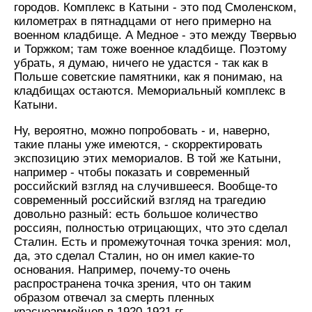
городов. Комплекс в Катыни - это под Смоленском,
километрах в пятнадцами от него примерно на
военном кладбище. А Медное - это между Твервью
и Торжком; там тоже военное кладбище. Поэтому
убрать, я думаю, ничего не удастся - так как в
Польше советские памятники, как я понимаю, на
кладбищах остаются. Мемориальный комплекс в
Катыни.
Ну, вероятно, можно попробовать - и, наверно,
такие планы уже имеются, - скорректировать
экспозицию этих мемориалов. В той же Катыни,
например - чтобы показать и современный
российский взгляд на случившееся. Вообще-то
современный российский взгляд на трагедию
довольно разный: есть большое количество
россиян, полностью отрицающих, что это сделал
Сталин. Есть и промежуточная точка зрения: мол,
да, это сделал Сталин, но он имел какие-то
основания. Например, почему-то очень
распространена точка зрения, что он таким
образом отвечал за смерть пленных
красноармейцев в 1920-1921 гг.