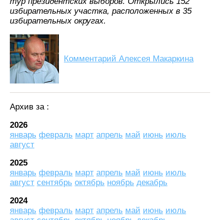
тур президентских выборов. Открылись 152
избирательных участка, расположенных в 35
избирательных округах.
Комментарий Алексея Макаркина
Архив за :
2026
январь
февраль
март
апрель
май
июнь
июль
август
2025
январь
февраль
март
апрель
май
июнь
июль
август
сентябрь
октябрь
ноябрь
декабрь
2024
январь
февраль
март
апрель
май
июнь
июль